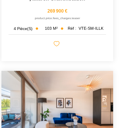
269 900 €
product.price.fees_charges.teaser
103
M²
Réf :
VTE-SM-ILLK
4
Pièce(s)