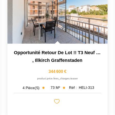
Opportunité Retour De Lot !! T3 Neuf Livrable De Suite....
,
Illkirch Graffenstaden
344 600 €
product.price.fees_charges.teaser
73
M²
Réf :
HELI-313
4
Pièce(s)