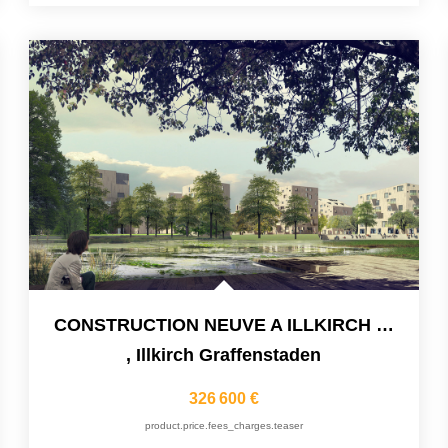
CONSTRUCTION NEUVE A ILLKIRCH - QUARTIER LES PRAIRIES DU...
,
Illkirch Graffenstaden
326 600 €
product.price.fees_charges.teaser