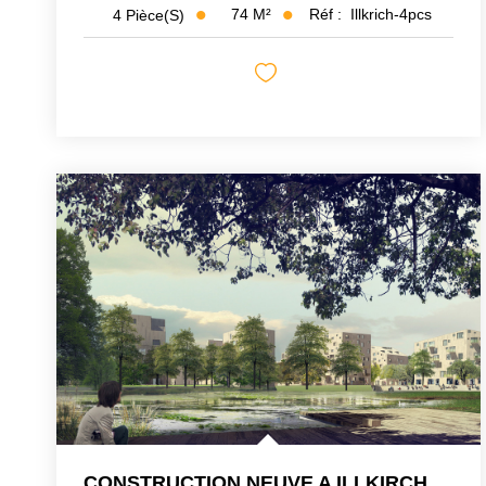
74
M²
Réf :
Illkrich-4pcs
4
Pièce(s)
CONSTRUCTION NEUVE A ILLKIRCH - QUARTIER LES PRAIRIES DU...