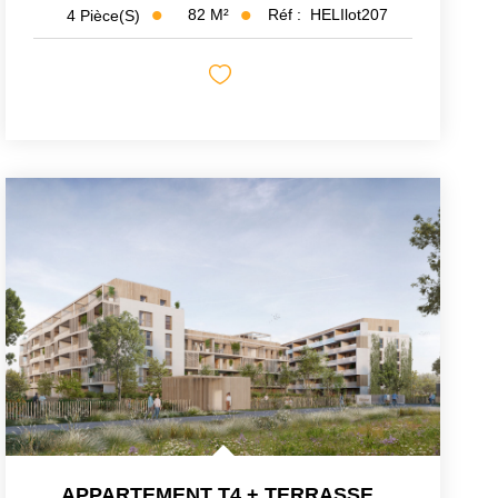
82
M²
Réf :
HELIlot207
4
Pièce(s)
APPARTEMENT T4 + TERRASSE
,