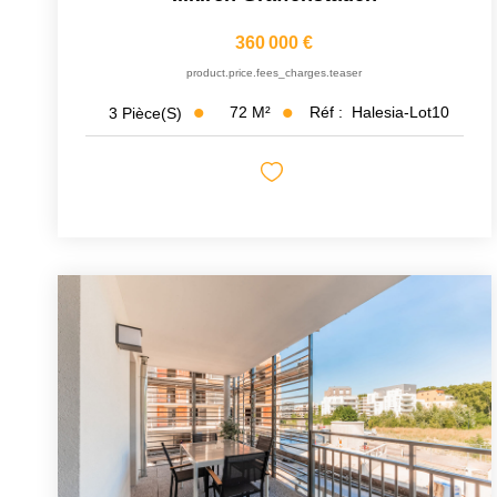
360 000 €
product.price.fees_charges.teaser
72
M²
Réf :
Halesia-Lot10
3
Pièce(s)