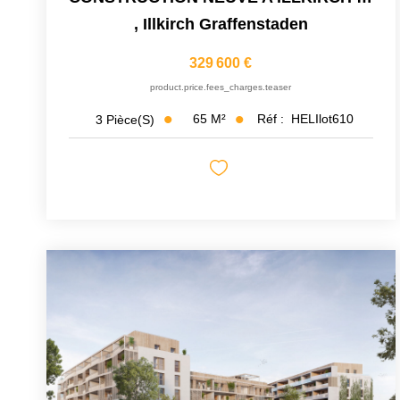
,
Illkirch Graffenstaden
329 600 €
product.price.fees_charges.teaser
65
M²
Réf :
HELIlot610
3
Pièce(s)