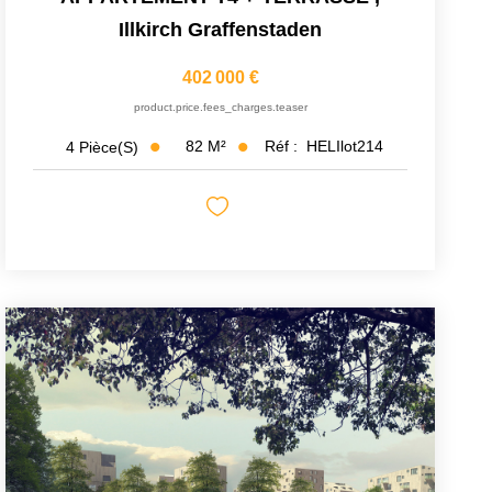
Illkirch Graffenstaden
402 000 €
product.price.fees_charges.teaser
82
M²
Réf :
HELIlot214
4
Pièce(s)