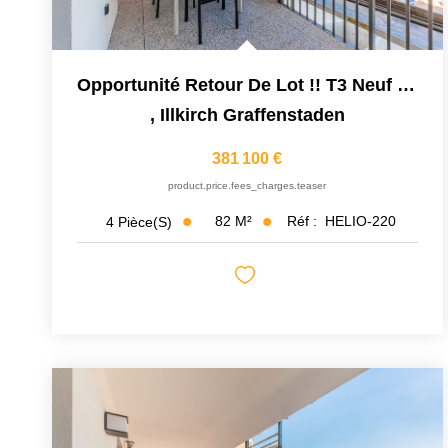
Opportunité Retour De Lot !! T3 Neuf Livrable De Suite....
,
Illkirch Graffenstaden
381 100 €
product.price.fees_charges.teaser
82
M²
Réf :
HELIO-220
4
Pièce(s)