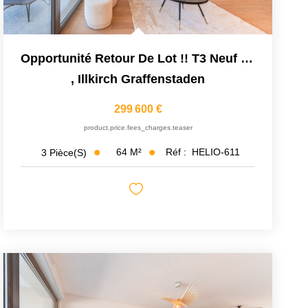
Opportunité Retour De Lot !! T3 Neuf Livrable De Suite
,
Illkirch Graffenstaden
299 600 €
product.price.fees_charges.teaser
64
M²
Réf :
HELIO-611
3
Pièce(s)