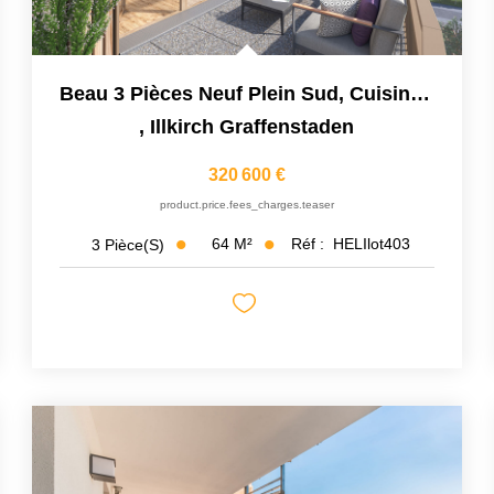
Beau 3 Pièces Neuf Plein Sud, Cuisine Équipée, Parking En...
,
Illkirch Graffenstaden
320 600 €
product.price.fees_charges.teaser
64
M²
Réf :
HELIlot403
3
Pièce(s)