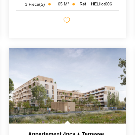
65
M²
Réf :
HELIlot606
3
Pièce(s)
Appartement 4pcs + Terrasse
,