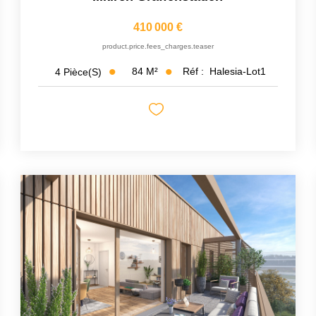
410 000 €
product.price.fees_charges.teaser
84
M²
Réf :
Halesia-Lot1
4
Pièce(s)