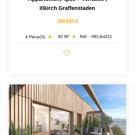
Illkirch Graffenstaden
398 800 €
82
M²
Réf :
HELIlot211
4
Pièce(s)