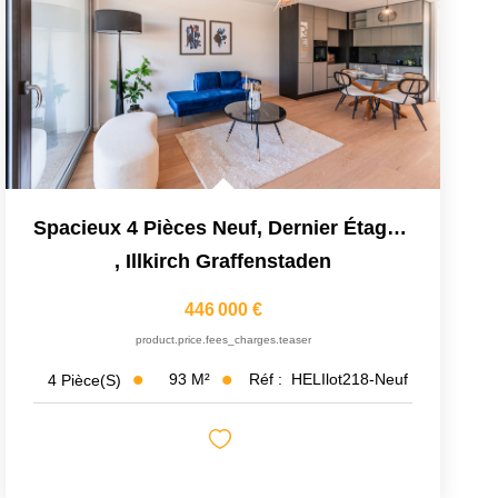
Spacieux 4 Pièces Neuf, Dernier Étage, Terrasse 30m2
,
Illkirch Graffenstaden
446 000 €
product.price.fees_charges.teaser
93
M²
Réf :
HELIlot218-Neuf
4
Pièce(s)