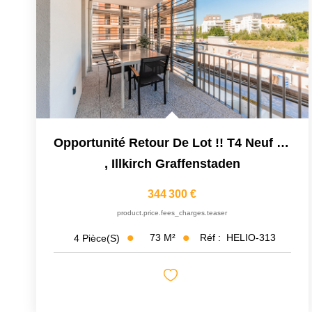
Opportunité Retour De Lot !! T4 Neuf Livrable De Suite -...
,
Illkirch Graffenstaden
344 300 €
product.price.fees_charges.teaser
73
M²
Réf :
HELIO-313
4
Pièce(s)