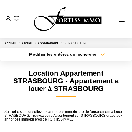
VENTES
Tous Nos Biens
Accueil
A louer
Appartement
STRASBOURG
Ancien
Modifier les critères de recherche
Type de transaction
Localisation
Neuf
Acheter
Localisation
Location Appartement
Type de bien
Sélectionnez...
Surface min
STRASBOURG - Appartement a
LOCATIONS
louer à STRASBOURG
Plus de critères
Budget max
GESTION
Créer une alerte
Sur notre site consultez les annonces immobilière de Appartement à louer
STRASBOURG. Trouvez votre Appartement sur STRASBOURG grâce aux
ESTIMATION
annonces immobilières de FORTISSIMMO.