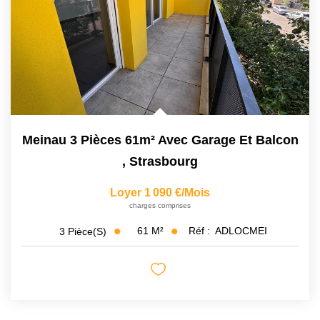
Meinau 3 Pièces 61m² Avec Garage Et Balcon
,
Strasbourg
Loyer 1 090 €/mois
charges comprises
61
M²
Réf :
ADLOCMEI
3
Pièce(s)