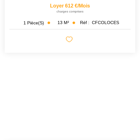
Loyer 612 €/mois
charges comprises
13
M²
Réf :
CFCOLOCES
1
Pièce(s)