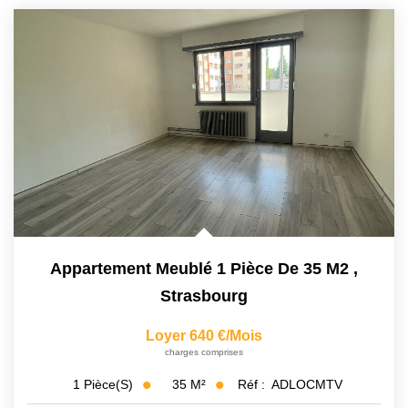
Appartement Meublé 1 Pièce De 35 M2
,
Strasbourg
Loyer 640 €/mois
charges comprises
35
M²
Réf :
ADLOCMTV
1
Pièce(s)