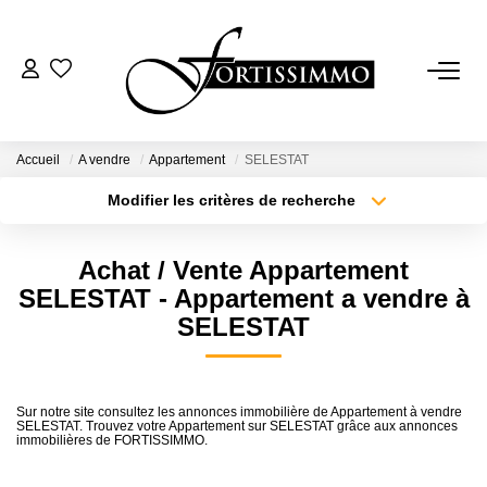
VENTES
Tous Nos Biens
Accueil
A vendre
Appartement
SELESTAT
Ancien
Modifier les critères de recherche
Type de transaction
Localisation
Neuf
Acheter
Localisation
Achat / Vente Appartement
Type de bien
Sélectionnez...
Surface min
SELESTAT - Appartement a vendre à
LOCATIONS
SELESTAT
Plus de critères
Budget max
GESTION
Créer une alerte
Sur notre site consultez les annonces immobilière de Appartement à vendre
SELESTAT. Trouvez votre Appartement sur SELESTAT grâce aux annonces
ESTIMATION
immobilières de FORTISSIMMO.