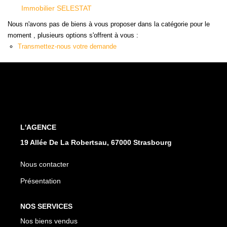
Immobilier SELESTAT
L'AGENCE
Nous n'avons pas de biens à vous proposer dans la catégorie pour le
Notre Agence
moment , plusieurs options s'offrent à vous :
Transmettez-nous votre demande
Notre Équipe
Nos Actualités
Contact
EXTRANET GESTION
L'AGENCE
19 Allée De La Robertsau, 67000 Strasbourg
Nous contacter
Présentation
NOS SERVICES
Nos biens vendus