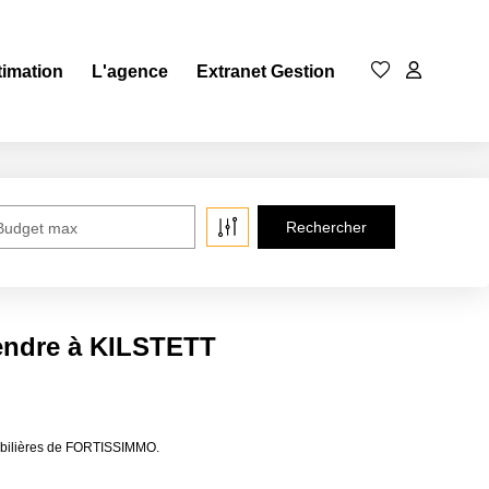
timation
L'agence
Extranet Gestion
Budget max
endre à KILSTETT
mobilières de FORTISSIMMO.