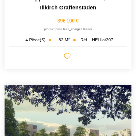
Illkirch Graffenstaden
396 100 €
product.price.fees_charges.teaser
82
M²
Réf :
HELIlot207
4
Pièce(s)