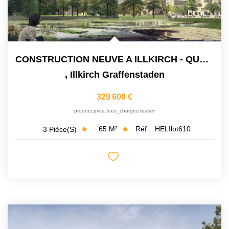
CONSTRUCTION NEUVE A ILLKIRCH - QUARTIER LES PRAIRIES DU...
,
Illkirch Graffenstaden
329 600 €
product.price.fees_charges.teaser
65
M²
Réf :
HELIlot610
3
Pièce(s)