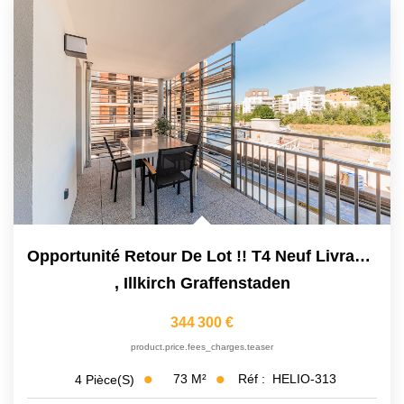
Opportunité Retour De Lot !! T4 Neuf Livrable De Suite -...
,
Illkirch Graffenstaden
344 300 €
product.price.fees_charges.teaser
73
M²
Réf :
HELIO-313
4
Pièce(s)