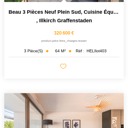
Beau 3 Pièces Neuf Plein Sud, Cuisine Équipée, Parking En...
,
Illkirch Graffenstaden
320 600 €
product.price.fees_charges.teaser
64
M²
Réf :
HELIlot403
3
Pièce(s)