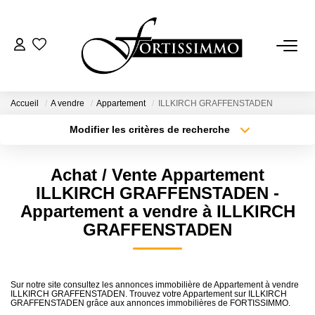
VENTES
Tous Nos Biens
Accueil
A vendre
Appartement
ILLKIRCH GRAFFENSTADEN
Ancien
Modifier les critères de recherche
Type de transaction
Localisation
Neuf
Acheter
Localisation
Achat / Vente Appartement
Type de bien
Sélectionnez...
Surface min
ILLKIRCH GRAFFENSTADEN -
LOCATIONS
Appartement a vendre à ILLKIRCH
Plus de critères
Budget max
GRAFFENSTADEN
GESTION
Créer une alerte
ESTIMATION
Sur notre site consultez les annonces immobilière de Appartement à vendre
ILLKIRCH GRAFFENSTADEN. Trouvez votre Appartement sur ILLKIRCH
GRAFFENSTADEN grâce aux annonces immobilières de FORTISSIMMO.