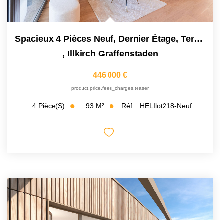
Spacieux 4 Pièces Neuf, Dernier Étage, Terrasse 30m2
,
Illkirch Graffenstaden
446 000 €
product.price.fees_charges.teaser
93
M²
Réf :
HELIlot218-Neuf
4
Pièce(s)