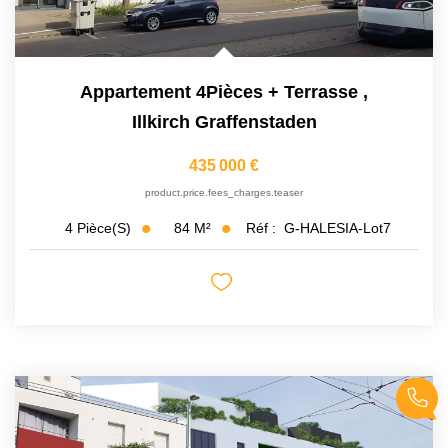
Appartement 4Pièces + Terrasse
,
Illkirch Graffenstaden
435 000 €
product.price.fees_charges.teaser
84
M²
Réf :
G-HALESIA-Lot7
4
Pièce(s)