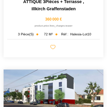
ATTIQUE 3Pièces + Terrasse
,
Illkirch Graffenstaden
360 000 €
product.price.fees_charges.teaser
72
M²
Réf :
Halesia-Lot10
3
Pièce(s)