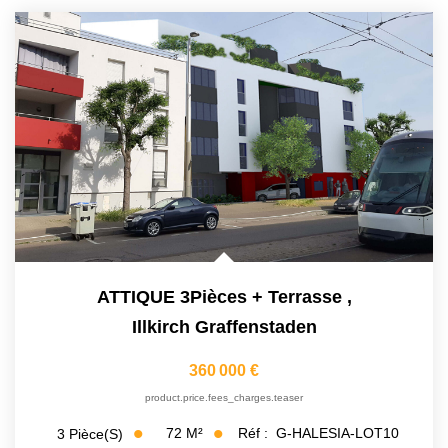
ATTIQUE 3Pièces + Terrasse
,
Illkirch Graffenstaden
360 000 €
product.price.fees_charges.teaser
72
M²
Réf :
G-HALESIA-LOT10
3
Pièce(s)