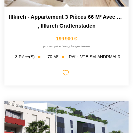
Illkirch - Appartement 3 Pièces 66 M² Avec Véranda, Cave...
,
Illkirch Graffenstaden
199 900 €
product.price.fees_charges.teaser
70
M²
Réf :
VTE-SM-ANDRMALR
3
Pièce(s)