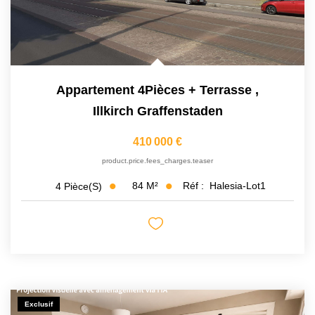
Appartement 4Pièces + Terrasse
,
Illkirch Graffenstaden
410 000 €
product.price.fees_charges.teaser
84
M²
Réf :
Halesia-Lot1
4
Pièce(s)
Exclusif