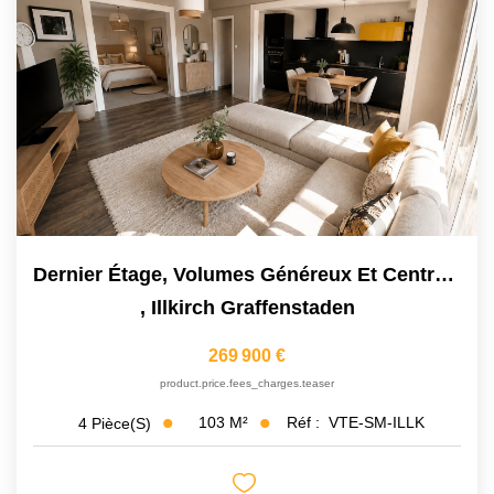
Dernier Étage, Volumes Généreux Et Centre-Ville : Le Combo...
,
Illkirch Graffenstaden
269 900 €
product.price.fees_charges.teaser
103
M²
Réf :
VTE-SM-ILLK
4
Pièce(s)