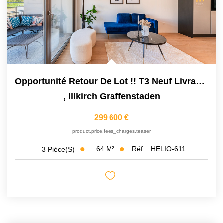
Opportunité Retour De Lot !! T3 Neuf Livrable De Suite
,
Illkirch Graffenstaden
299 600 €
product.price.fees_charges.teaser
64
M²
Réf :
HELIO-611
3
Pièce(s)