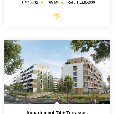
65
M²
Réf :
HELIlot606
3
Pièce(s)
Appartement T4 + Terrasse
,