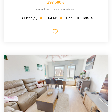
297 600 €
product.price.fees_charges.teaser
64
M²
Réf :
HELIlot515
3
Pièce(s)