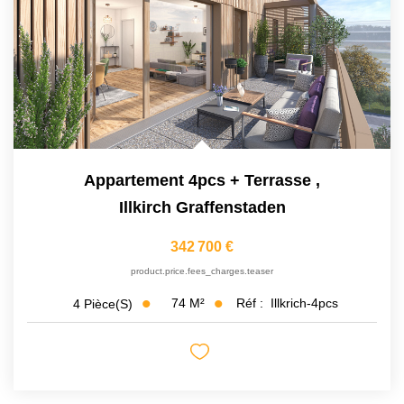
Appartement 4pcs + Terrasse
,
Illkirch Graffenstaden
342 700 €
product.price.fees_charges.teaser
74
M²
Réf :
Illkrich-4pcs
4
Pièce(s)