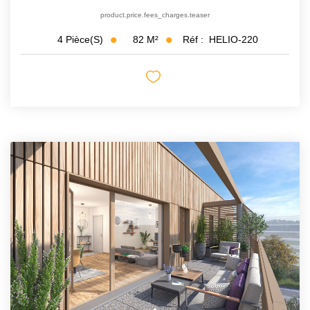
product.price.fees_charges.teaser
82
M²
Réf :
HELIO-220
4
Pièce(s)