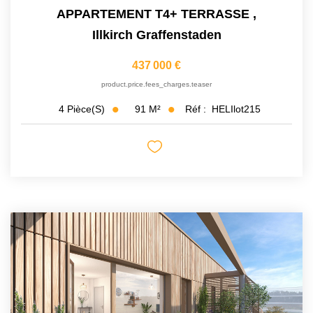
APPARTEMENT T4+ TERRASSE
,
Illkirch Graffenstaden
437 000 €
product.price.fees_charges.teaser
91
M²
Réf :
HELIlot215
4
Pièce(s)