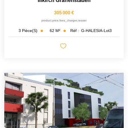
Illkirch Graffenstaden
305 000 €
product.price.fees_charges.teaser
62
M²
Réf :
G-HALESIA-Lot3
3
Pièce(s)