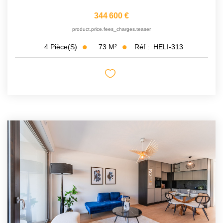
344 600 €
product.price.fees_charges.teaser
73
M²
Réf :
HELI-313
4
Pièce(s)