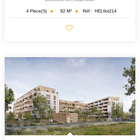
82
M²
Réf :
HELIlot214
4
Pièce(s)