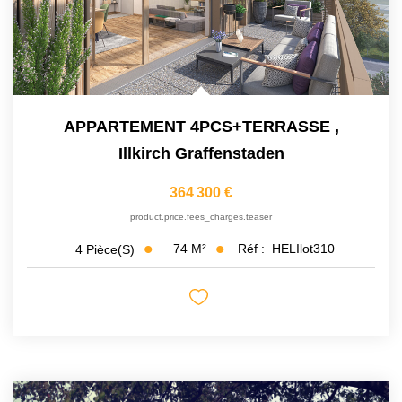
APPARTEMENT 4PCS+TERRASSE
,
Illkirch Graffenstaden
364 300 €
product.price.fees_charges.teaser
74
M²
Réf :
HELIlot310
4
Pièce(s)