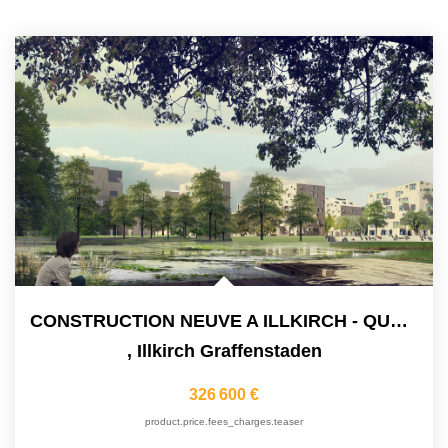
CONSTRUCTION NEUVE A ILLKIRCH - QUARTIER LES PRAIRIES DU...
,
Illkirch Graffenstaden
326 600 €
product.price.fees_charges.teaser