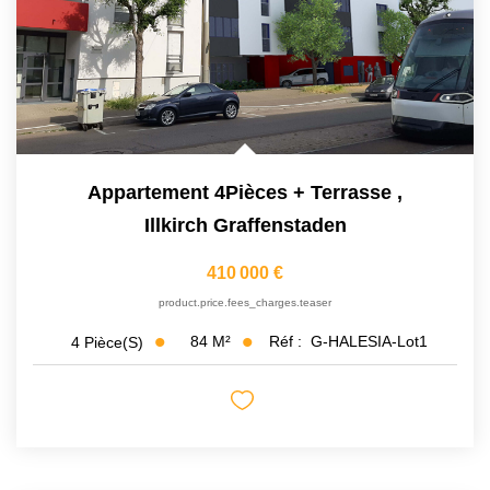
Appartement 4Pièces + Terrasse
,
Illkirch Graffenstaden
410 000 €
product.price.fees_charges.teaser
84
M²
Réf :
G-HALESIA-Lot1
4
Pièce(s)