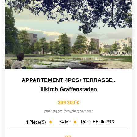
APPARTEMENT 4PCS+TERRASSE
,
Illkirch Graffenstaden
369 300 €
product.price.fees_charges.teaser
74
M²
Réf :
HELIlot313
4
Pièce(s)