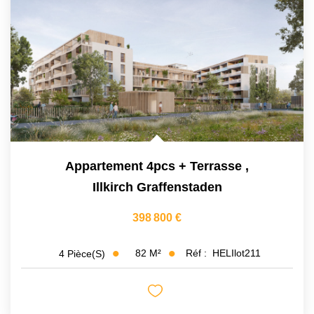
Appartement 4pcs + Terrasse
,
Illkirch Graffenstaden
398 800 €
82
M²
Réf :
HELIlot211
4
Pièce(s)