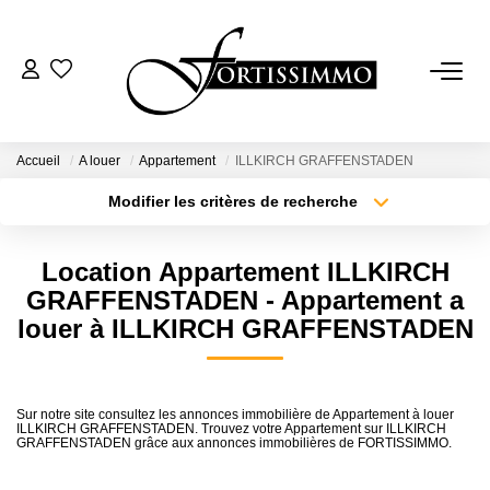
VENTES
Tous Nos Biens
Accueil
A louer
Appartement
ILLKIRCH GRAFFENSTADEN
Ancien
Modifier les critères de recherche
Type de transaction
Localisation
Neuf
Acheter
Localisation
Location Appartement ILLKIRCH
Type de bien
Sélectionnez...
Surface min
GRAFFENSTADEN - Appartement a
LOCATIONS
louer à ILLKIRCH GRAFFENSTADEN
Plus de critères
Budget max
GESTION
Créer une alerte
Sur notre site consultez les annonces immobilière de Appartement à louer
ILLKIRCH GRAFFENSTADEN. Trouvez votre Appartement sur ILLKIRCH
ESTIMATION
GRAFFENSTADEN grâce aux annonces immobilières de FORTISSIMMO.