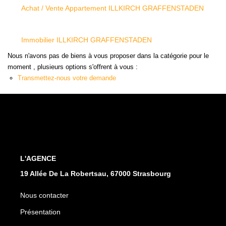
Achat / Vente Appartement ILLKIRCH GRAFFENSTADEN
L'AGENCE
Notre Agence
Immobilier ILLKIRCH GRAFFENSTADEN
Notre Équipe
Nous n'avons pas de biens à vous proposer dans la catégorie pour le
Nos Actualités
moment , plusieurs options s'offrent à vous :
Transmettez-nous votre demande
Contact
EXTRANET GESTION
L'AGENCE
19 Allée De La Robertsau, 67000 Strasbourg
Nous contacter
Présentation