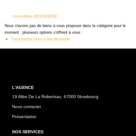
L'AGENCE
Notre Agence
Immobilier HOENHEIM
Nous n'avons pas de biens à vous proposer dans la catégorie pour le
Notre Équipe
moment , plusieurs options s'offrent à vous :
Nos Actualités
Transmettez-nous votre demande
Contact
EXTRANET GESTION
L'AGENCE
19 Allée De La Robertsau, 67000 Strasbourg
Nous contacter
Présentation
NOS SERVICES