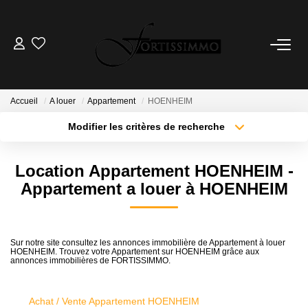
VENTES
Tous Nos Biens
Accueil
A louer
Appartement
HOENHEIM
Ancien
Modifier les critères de recherche
Neuf
Localisation
Type de transaction
Surface min
Location Appartement HOENHEIM -
Type de bien
Appartement a louer à HOENHEIM
Plus de critères
Budget max
LOCATIONS
Créer une alerte
GESTION
Sur notre site consultez les annonces immobilière de Appartement à louer
HOENHEIM. Trouvez votre Appartement sur HOENHEIM grâce aux
annonces immobilières de FORTISSIMMO.
ESTIMATION
Achat / Vente Appartement HOENHEIM