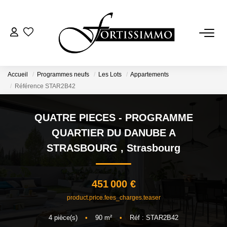
VENTES
Tous Nos Biens
Accueil
Programmes neufs
Les Lots
Appartements
Référence STAR2B42
Ancien
Neuf
QUATRE PIECES - PROGRAMME
QUARTIER DU DANUBE A
LOCATIONS
STRASBOURG
,
Strasbourg
GESTION
451 000 €
product.price.fees_charges.teaser
ESTIMATION
4
pièce(s)
•
90
m²
•
Réf : STAR2B42