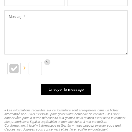
Message*
Envoyer le message
« Les informations recueillies sur ce formulaire sont enregistrées dans un fichier
informatisé par FORTISSIMMO pour gérer votre demande de contact. Elles sont
conservées pour la durée nécessaire à la gestion de la relation client dans le respect
des prescriptions légales applicables et sont destinées à nos conseillers
Conformément à la loi « informatique et libertés », vous pouvez exercer votre droit
d'accès aux données vous concernant et les faire rectifier en contactant