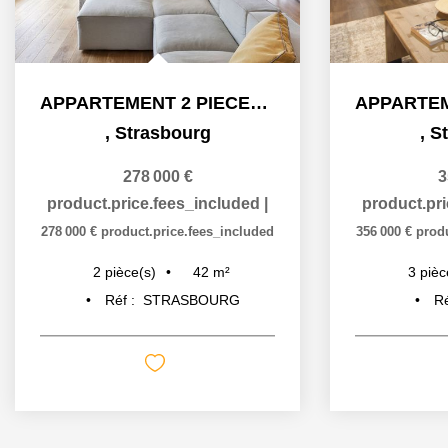
APPARTEMENT 2 PIECES NEUF À STRASBOURG ART MODERNE - GARE
,
Strasbourg
,
S
278 000 €
3
product.price.fees_included
|
product.pr
278 000 €
product.price.fees_included
356 000 €
prod
42
m²
2
pièce(s)
3
pièc
Réf :
STRASBOURG
Ré