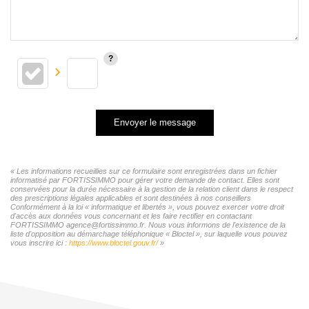
Envoyer le message
« Les informations recueillies sur ce formulaire sont enregistrées dans un fichier
informatisé par FORTISSIMMO pour gérer votre demande de contact. Elles sont
conservées pour la durée nécessaire à la gestion de la relation client dans le respect
des prescriptions légales applicables et sont destinées à nos conseillers
Conformément à la loi « informatique et libertés », vous pouvez exercer votre droit
d'accès aux données vous concernant et les faire rectifier en contactant
FORTISSIMMO agence@fortissimmo.fr. Nous vous informons de l'existence de la
liste d'opposition au démarchage téléphonique « Bloctel », sur laquelle vous pouvez
vous inscrire ici :
https://www.bloctel.gouv.fr/
»