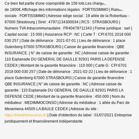
Ce bien fait partie d'une copropriété de 156 lots.Les charges annuelles sont
de 1800€.
Affichage des informations légales : FORTISSIMMO | Raison
sociale : FORTISSIMMO | Adresse siège social : 19 allée de la Robertsau -
67000 Strasbourg | Siret : 47971134300034 | RCS : STRASBOURG |
Numero TVA Intracommunautaire : FR40479711343 | Forme juridique : sarl |
Capital social : 15 000 | Assurance RCP : NC |
Carte T : CPI 6701 2018 000
030 257 | Date de délivrance : 2021-07-01 | Lieu de délivrance : 1 place
Gutenberg 67000 STRASBOURG | Caisse de garantie financière : QBE
INSURANCE. | N° de caisse de garantie : NC | Adresse caisse de garantie :
110 Esplanade DU GENERAL DE GAULLE 92931 PARIS LA DEFENSE
CEDEX | Montant de la garantie financière : 110 000 | Carte G : CPI 6701
2018 000 030 257 | Date de délivrance : 2021-02-22 | Lieu de délivrance : 1
place Gutenberg 67000 STRASBOURG | Caisse de garantie financière :
QBE INSURANCE | N° de caisse de garantie : NC | Adresse caisse de
garantie : 110 Esplanade DU GENERAL DE GAULLE 92931 PARIS LA
DEFENSE CEDE | Montant de la garantie financière : 450 000 | Nom du
médiateur : MEDIMMOCONSO | Adresse du médiateur : 1 allée du Parc de
Mesemena 44505 LA BAULE CEDEX | Adresse du site :
https://medimmoconso.fr/
| Date d'obtention du label : 01/07/2021
Entreprise
juridiquement et financièrement indépendante