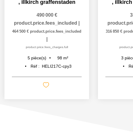
,
Illkirch graffenstaden
,
Illkirc
490 000 €
3
product.price.fees_included
|
product.pr
464 500 €
product.price.fees_included
316 850 €
prod
|
product.price.fees_charges.full
product.pr
98
m²
5
pièce(s)
3
pièc
Réf :
HELI217C-cpy3
Ré