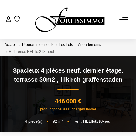
VENTES
Tous Nos Biens
Accueil
Programmes neufs
Les Lots
Appartements
Référence HELIlot218-neuf
Ancien
Neuf
Spacieux 4 pièces neuf, dernier étage,
terrasse 30m2
,
Illkirch graffenstaden
LOCATIONS
446 000 €
GESTION
product.price.fees_charges.teaser
4
pièce(s)
•
92
m²
•
Réf : HELIlot218-neuf
ESTIMATION