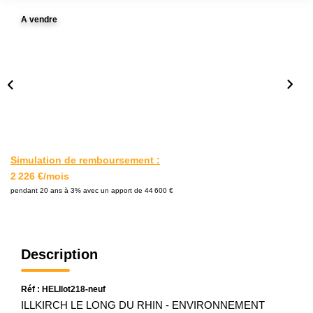
L'AGENCE
A vendre
Notre Agence
Notre Équipe
Nos Actualités
Contact
Simulation de remboursement :
EXTRANET GESTION
2 226 €/mois
pendant 20 ans à 3% avec un apport de 44 600 €
Description
Réf : HELIlot218-neuf
ILLKIRCH LE LONG DU RHIN - ENVIRONNEMENT