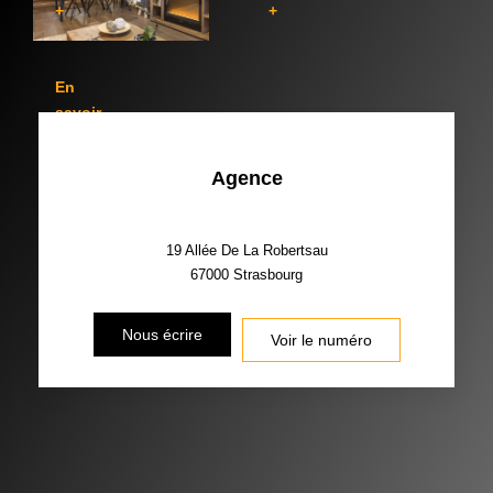
+
+
€335 000
€336 000
-
-
65
67
APPARTEMENT 3 PIECES - PROGRAMME QUARTI
m²
m²
En
67000
STRASBOURG
savoir
-
+
€356 000
-
Agence
65
m²
19 Allée De La Robertsau
67000
Strasbourg
Nous écrire
Voir le numéro