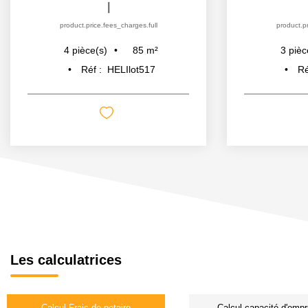
|
product.price.fees_charges.full
product.pr
85
m²
4
pièce(s)
3
pièc
Réf :
HELIlot517
Ré
Les calculatrices
Calcul Frais de notaire
Calcul capacité d'empr