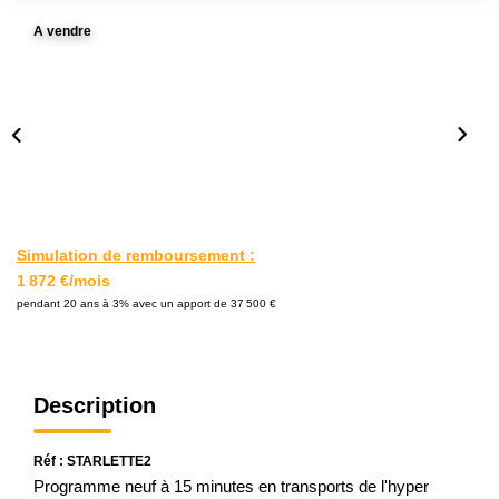
L'AGENCE
A vendre
Notre Agence
Notre Équipe
Nos Actualités
Contact
Simulation de remboursement :
EXTRANET GESTION
1 872 €/mois
pendant 20 ans à 3% avec un apport de 37 500 €
Description
Réf : STARLETTE2
Programme neuf à 15 minutes en transports de l'hyper