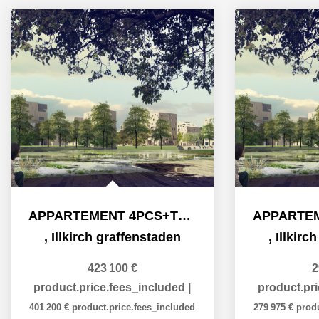
APPARTEMENT 4PCS+TERRASSE
,
Illkirch graffenstaden
,
Illkirc
423 100 €
2
product.price.fees_included
|
product.pr
401 200 €
product.price.fees_included
279 975 €
prod