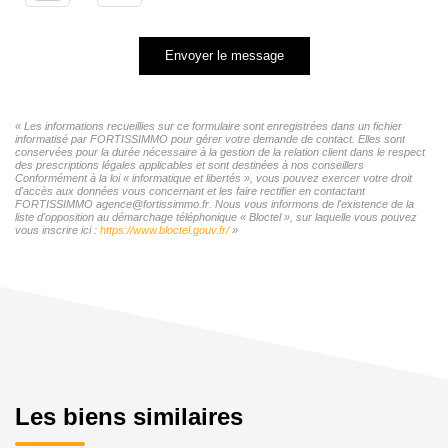
Envoyer le message
« Les informations recueillies sur ce formulaire sont enregistrées dans un fichier
informatisé par FORTISSIMMO pour gérer votre demande de contact. Elles sont
conservées pour la durée nécessaire à la gestion de la relation client dans le respect
des prescriptions légales applicables et sont destinées à nos conseillers
Conformément à la loi « informatique et libertés », vous pouvez exercer votre droit
d'accès aux données vous concernant et les faire rectifier en contactant
FORTISSIMMO agence@fortissimmo.fr. Nous vous informons de l'existence de la
liste d'opposition au démarchage téléphonique « Bloctel », sur laquelle vous pouvez
vous inscrire ici :
https://www.bloctel.gouv.fr/
»
Les biens similaires