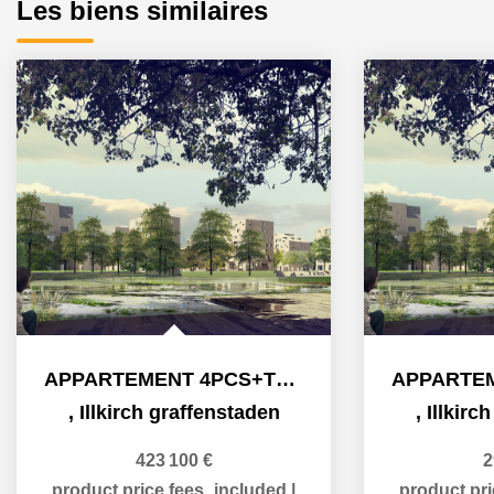
Les biens similaires
APPARTEMENT 4PCS+TERRASSE
,
Illkirch graffenstaden
,
Illkirc
423 100 €
2
product.price.fees_included
|
product.pr