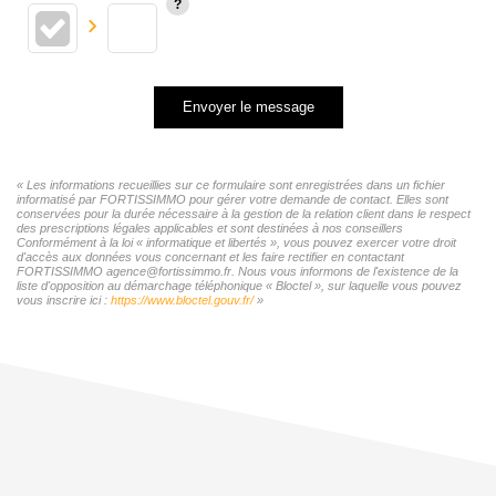
Envoyer le message
« Les informations recueillies sur ce formulaire sont enregistrées dans un fichier
informatisé par FORTISSIMMO pour gérer votre demande de contact. Elles sont
conservées pour la durée nécessaire à la gestion de la relation client dans le respect
des prescriptions légales applicables et sont destinées à nos conseillers
Conformément à la loi « informatique et libertés », vous pouvez exercer votre droit
d'accès aux données vous concernant et les faire rectifier en contactant
FORTISSIMMO agence@fortissimmo.fr. Nous vous informons de l'existence de la
liste d'opposition au démarchage téléphonique « Bloctel », sur laquelle vous pouvez
vous inscrire ici :
https://www.bloctel.gouv.fr/
»