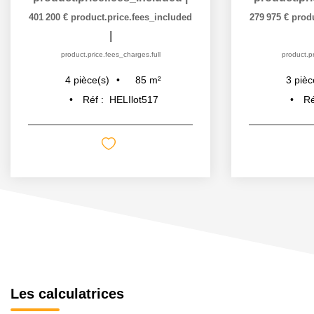
401 200 €
product.price.fees_included
279 975 €
prod
|
product.price.fees_charges.full
product.pr
85
m²
4
pièce(s)
3
pièc
Réf :
HELIlot517
Ré
Les calculatrices