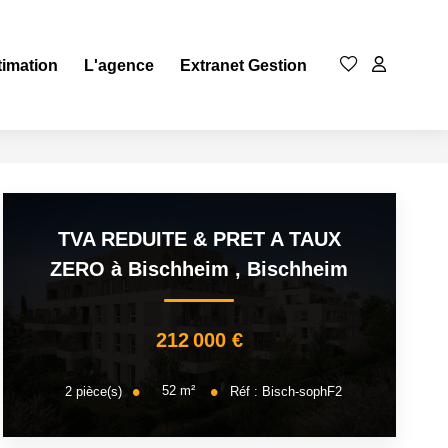
timation
L'agence
Extranet Gestion
TVA REDUITE & PRET A TAUX
ZERO à Bischheim
,
Bischheim
212 000 €
52
m²
2
pièce(s)
Réf :
Bisch-sophF2