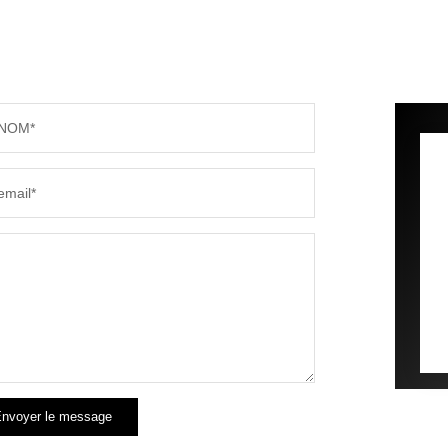
NOM*
email*
nvoyer le message