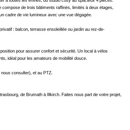
er à toutes les envies, du studio cosy au spacieux 4 pièces.
 compose de trois bâtiments raffinés, limités à deux étages,
t un cadre de vie lumineux avec une vue dégagée.
ivatif : balcon, terrasse ensoleillée ou jardin au rez-de-
position pour assurer confort et sécurité. Un local à vélos
ts, idéal pour les amateurs de mobilité douce.
ous consulter), et au PTZ.
asbourg, de Brumath à Illkirch. Faites nous part de votre projet,