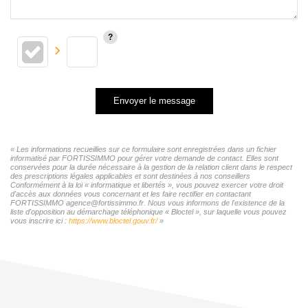
Envoyer le message
« Les informations recueillies sur ce formulaire sont enregistrées dans un fichier
informatisé par FORTISSIMMO pour gérer votre demande de contact. Elles sont
conservées pour la durée nécessaire à la gestion de la relation client dans le respect
des prescriptions légales applicables et sont destinées à nos conseillers
Conformément à la loi « informatique et libertés », vous pouvez exercer votre droit
d'accès aux données vous concernant et les faire rectifier en contactant
FORTISSIMMO agence@fortissimmo.fr. Nous vous informons de l'existence de la
liste d'opposition au démarchage téléphonique « Bloctel », sur laquelle vous pouvez
vous inscrire ici :
https://www.bloctel.gouv.fr/
»