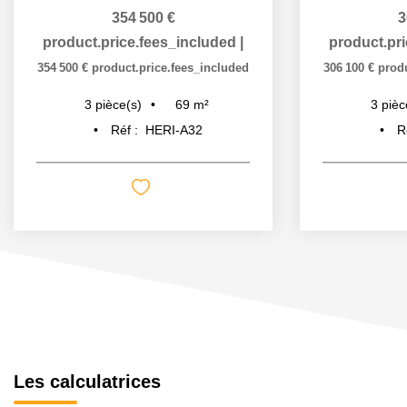
354 500 €
3
product.price.fees_included
|
product.pr
354 500 €
product.price.fees_included
306 100 €
prod
69
m²
3
pièce(s)
3
pièc
Réf :
HERI-A32
R
Les calculatrices