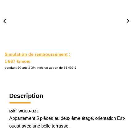
L'AGENCE
Notre Agence
Notre Équipe
Nos Actualités
Contact
Simulation de remboursement :
1 667 €/mois
pendant 20 ans à 3% avec un apport de 33 400 €
EXTRANET GESTION
Description
Réf : WOOD-B23
Appartement 5 pièces au deuxième étage, orientation Est-
ouest avec une belle terrasse.