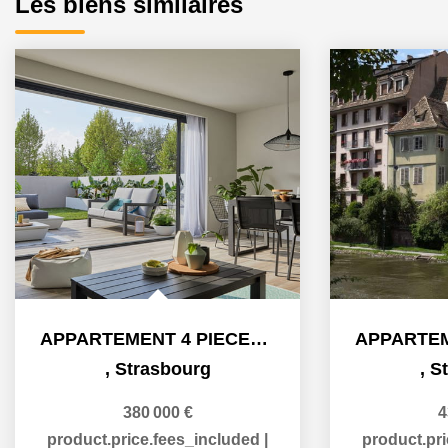
Les biens similaires
APPARTEMENT 4 PIECES - PROGRAMME QUARTIER DU DANUBE A...
,
Strasbourg
,
Strasb
380 000 €
432 000
product.price.fees_included
|
product.price.fe