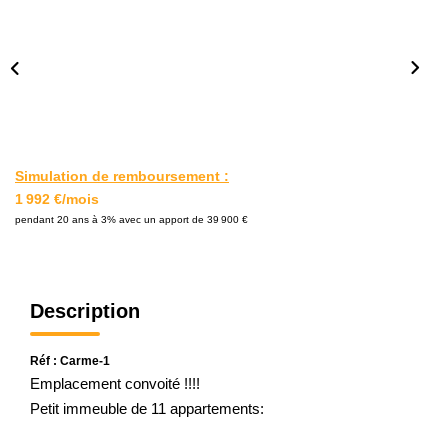
L'AGENCE
Notre Agence
Notre Équipe
Nos Actualités
Contact
Simulation de remboursement :
1 992 €/mois
pendant 20 ans à 3% avec un apport de 39 900 €
EXTRANET GESTION
Description
Réf : Carme-1
Emplacement convoité !!!!
Petit immeuble de 11 appartements: