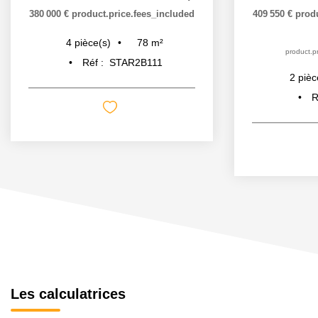
80 000 €
product.price.fees_included
409 550 €
product.pric
|
78
m²
4
pièce(s)
product.price.fees_c
Réf :
STAR2B111
2
pièce(s)
Réf :
lo
Les calculatrices