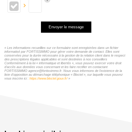
Envoyer le message
« Les informations recueillies sur ce formulaire sont enregistrées dans un fichier
informatisé par FORTISSIMMO pour gérer votre demande de contact. Elles sont
conservées pour la durée nécessaire à la gestion de la relation client dans le respect
des prescriptions légales applicables et sont destinées à nos conseillers
Conformément à la loi « informatique et libertés », vous pouvez exercer votre droit
d'accès aux données vous concernant et les faire rectifier en contactant
FORTISSIMMO agence@fortissimmo.fr. Nous vous informons de l'existence de la
liste d'opposition au démarchage téléphonique « Bloctel », sur laquelle vous pouvez
vous inscrire ici :
https://www.bloctel.gouv.fr/
»