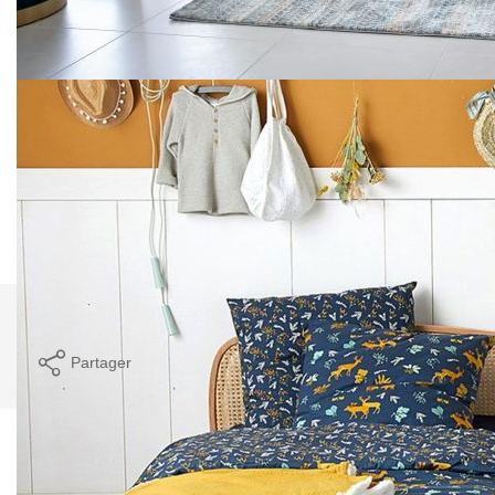
*** D'autres belles opportunités actuelles et à venir sont
disponibles sur le secteur ouest de l'Eurométropole ! ***
Renseignez vous vite
N'hésitez pas à nous contacter directement au 03 90 24 62
85 ou par email agence@fortissimmo.fr
**
Honoraires à la charge du vendeur
Nos honoraires
Nous contacter
Imprimer
Partager
Calculer mon budget
Caractéristiques détaillées