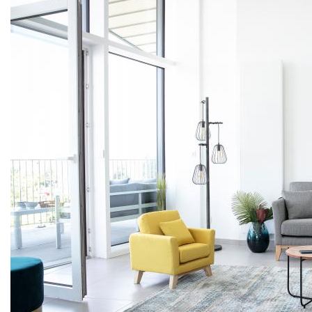
APPARTEMENT 3 pièces avec terrasse.
Livraison Septembre Septembre 2027.
Du REZ DE JARDIN à L'ATTIQUE - DU 2 AU 4 pièces
avec terrasse et/ou jardin, retrouver tous nos lots dans le
sud de strasbourg, de Neudorf à Illkrich. D'autres
possibilités aux alentours aussi. Consultez-nous.
Et toujours :
PTZ et PTZ+
ELIGIBILITÉ LMNP, LLI
FRAIS DE NOTAIRE 2,5%
GARANTIE DECENNALE
PAS DE PROBLEME DE DPE
DES BIENS DÉCORÉS À VOTRE GOÛT
REMISES SUR CERTAINS LOTS ( nous consulter)