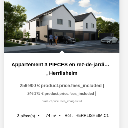
Appartement 3 PIECES en rez-de-jardin à 5 kilomètres de...
,
Herrlisheim
259 900 €
product.price.fees_included
|
|
246 375 €
product.price.fees_included
product.price.fees_charges.full
74
m²
Réf :
HERRLISHEIM.C1
3
pièce(s)