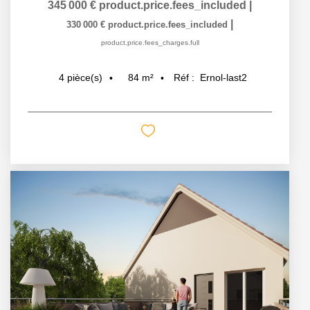
345 000 €
product.price.fees_included
|
|
330 000 €
product.price.fees_included
product.price.fees_charges.full
84
m²
Réf :
Ernol-last2
4
pièce(s)