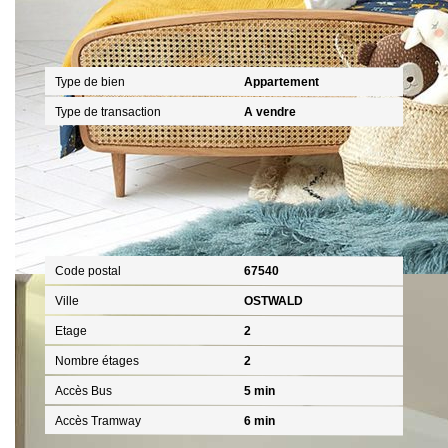
Général
Type de bien
Appartement
Type de transaction
A vendre
Localisation
Code postal
67540
Ville
OSTWALD
Etage
2
Nombre étages
2
Accès Bus
5 min
Accès Tramway
6 min