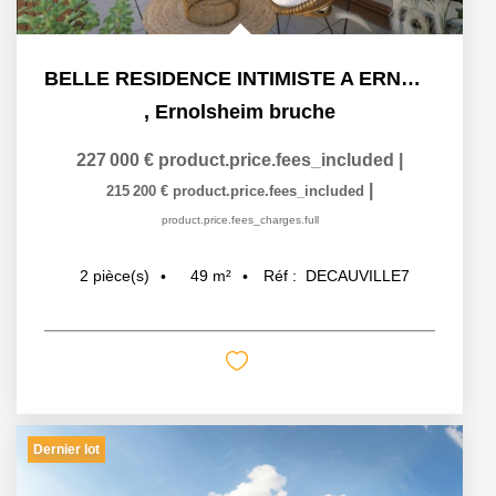
BELLE RESIDENCE INTIMISTE A ERNOLSHEIM/BRUCHE
,
Ernolsheim bruche
227 000 €
product.price.fees_included
|
|
215 200 €
product.price.fees_included
product.price.fees_charges.full
49
m²
Réf :
DECAUVILLE7
2
pièce(s)
Dernier lot