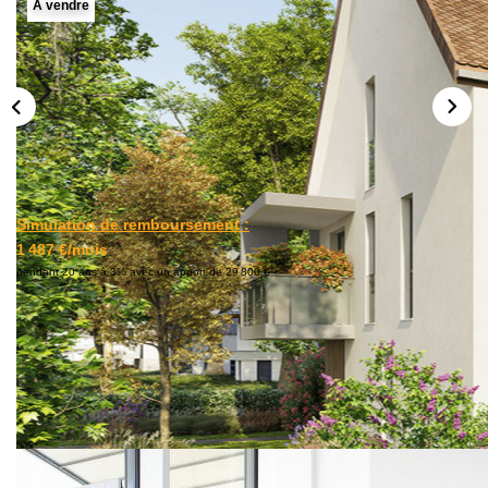
A vendre
L'AGENCE
Notre Agence
Notre Équipe
Nos Actualités
Contact
Simulation de remboursement :
EXTRANET GESTION
1 487 €/mois
pendant 20 ans à 3% avec un apport de 29 800 €
Description
Réf : HARMONY-Lot9
OSTWALD - Petite résidence intimiste dans un
environnement pavillionnaire :