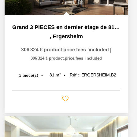
Grand 3 PIECES en dernier étage de 81 m² à 15 minutes...
,
Ergersheim
306 324 €
product.price.fees_included
|
306 324 €
product.price.fees_included
81
m²
Réf :
ERGERSHEIM.B2
3
pièce(s)