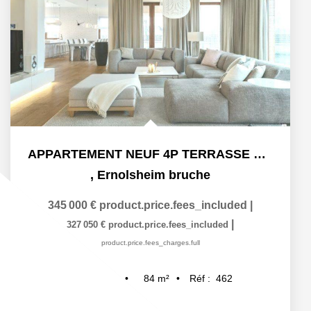
APPARTEMENT NEUF 4P TERRASSE ERNOLSHEIM BRUCHE
,
Ernolsheim bruche
345 000 €
product.price.fees_included
|
|
327 050 €
product.price.fees_included
product.price.fees_charges.full
84
m²
Réf :
462
4
pièce(s)