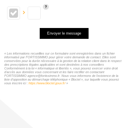
Envoyer le message
« Les informations recueillies sur ce formulaire sont enregistrées dans un fichier
informatisé par FORTISSIMMO pour gérer votre demande de contact. Elles sont
conservées pour la durée nécessaire à la gestion de la relation client dans le respect
des prescriptions légales applicables et sont destinées à nos conseillers
Conformément à la loi « informatique et libertés », vous pouvez exercer votre droit
d'accès aux données vous concernant et les faire rectifier en contactant
FORTISSIMMO agence@fortissimmo.fr. Nous vous informons de l'existence de la
liste d'opposition au démarchage téléphonique « Bloctel », sur laquelle vous pouvez
vous inscrire ici :
https://www.bloctel.gouv.fr/
»