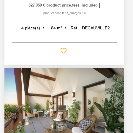
|
327 050 €
product.price.fees_included
product.price.fees_charges.full
84
m²
Réf :
DECAUVILLE2
4
pièce(s)