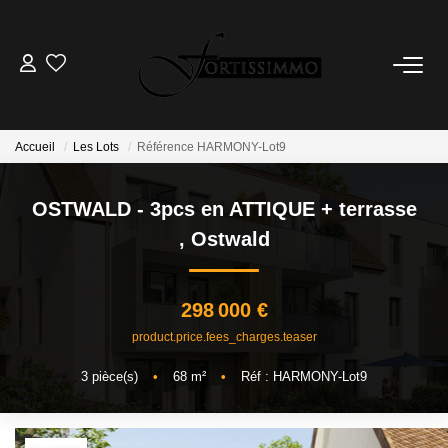
VENTES
Tous Nos Biens
Accueil
Les Lots
Référence HARMONY-Lot9
Ancien
OSTWALD - 3pcs en ATTIQUE + terrasse
Neuf
,
Ostwald
LOCATIONS
298 000 €
GESTION
product.price.fees_charges.teaser
3
pièce(s)
•
68
m²
•
Réf : HARMONY-Lot9
ESTIMATION