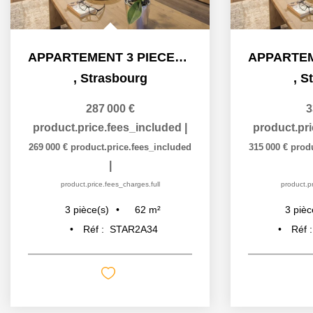
APPARTEMENT 3 PIECES - PROGRAMME QUARTIER DU DANUBE A...
,
Strasbourg
,
S
287 000 €
3
product.price.fees_included
|
product.pr
269 000 €
product.price.fees_included
315 000 €
prod
|
product.price.fees_charges.full
product.pr
62
m²
3
pièce(s)
3
pièc
Réf :
STAR2A34
Réf 