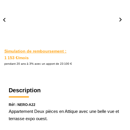
L'AGENCE
Notre Agence
Notre Équipe
Nos Actualités
Contact
Simulation de remboursement :
1 153 €/mois
pendant 20 ans à 3% avec un apport de 23 100 €
EXTRANET GESTION
Description
Réf : NERO-A22
Appartement Deux pièces en Attique avec une belle vue et
terrasse expo ouest.