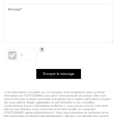
Message*
Envoyer le message
« Les informations recueillies sur ce formulaire sont enregistrées dans un fichier
informatisé par FORTISSIMMO pour gérer votre demande de contact. Elles sont
conservées pour la durée nécessaire à la gestion de la relation client dans le respect
des prescriptions légales applicables et sont destinées à nos conseillers
Conformément à la loi « informatique et libertés », vous pouvez exercer votre droit
d'accès aux données vous concernant et les faire rectifier en contactant
FORTISSIMMO agence@fortissimmo.fr. Nous vous informons de l'existence de la
liste d'opposition au démarchage téléphonique « Bloctel », sur laquelle vous pouvez