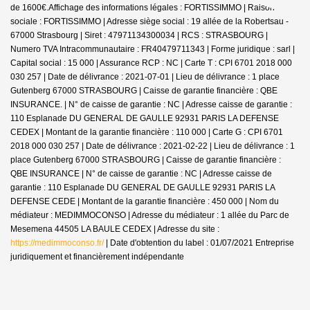
de 1600€.
Affichage des informations légales : FORTISSIMMO | Raison
sociale : FORTISSIMMO | Adresse siège social : 19 allée de la Robertsau -
67000 Strasbourg | Siret : 47971134300034 | RCS : STRASBOURG |
Numero TVA Intracommunautaire : FR40479711343 | Forme juridique : sarl |
Capital social : 15 000 | Assurance RCP : NC |
Carte T : CPI 6701 2018 000
030 257 | Date de délivrance : 2021-07-01 | Lieu de délivrance : 1 place
Gutenberg 67000 STRASBOURG | Caisse de garantie financière : QBE
INSURANCE. | N° de caisse de garantie : NC | Adresse caisse de garantie :
110 Esplanade DU GENERAL DE GAULLE 92931 PARIS LA DEFENSE
CEDEX | Montant de la garantie financière : 110 000 | Carte G : CPI 6701
2018 000 030 257 | Date de délivrance : 2021-02-22 | Lieu de délivrance : 1
place Gutenberg 67000 STRASBOURG | Caisse de garantie financière :
QBE INSURANCE | N° de caisse de garantie : NC | Adresse caisse de
garantie : 110 Esplanade DU GENERAL DE GAULLE 92931 PARIS LA
DEFENSE CEDE | Montant de la garantie financière : 450 000 | Nom du
médiateur : MEDIMMOCONSO | Adresse du médiateur : 1 allée du Parc de
Mesemena 44505 LA BAULE CEDEX | Adresse du site :
https://medimmoconso.fr/
| Date d'obtention du label : 01/07/2021
Entreprise
juridiquement et financièrement indépendante