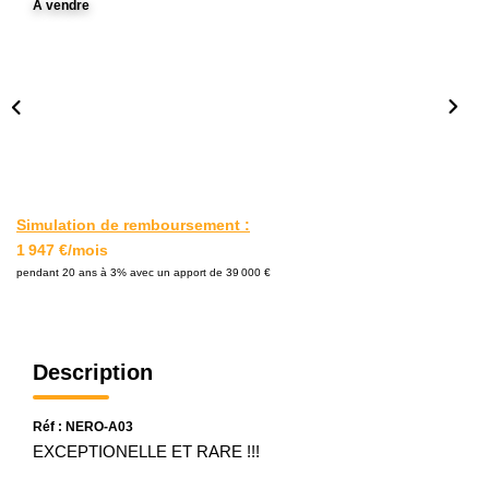
A vendre
L'AGENCE
Notre Agence
Notre Équipe
Nos Actualités
Contact
Simulation de remboursement :
1 947 €/mois
EXTRANET GESTION
pendant 20 ans à 3% avec un apport de 39 000 €
Description
Réf : NERO-A03
EXCEPTIONELLE ET RARE !!!