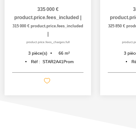
335 000 €
3
product.price.fees_included
|
product.pr
315 000 €
product.price.fees_included
325 850 €
prod
|
product.price.fees_charges.full
product.pr
66
m²
3
pièce(s)
3
pièc
Réf :
STAR2A41Prom
Ré