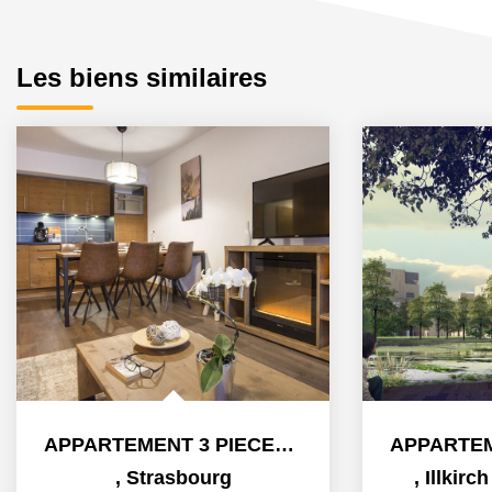
Les biens similaires
APPARTEMENT 3 PIECES - PROGRAMME QUARTIER DU DANUBE A...
,
Strasbourg
,
Illkirc