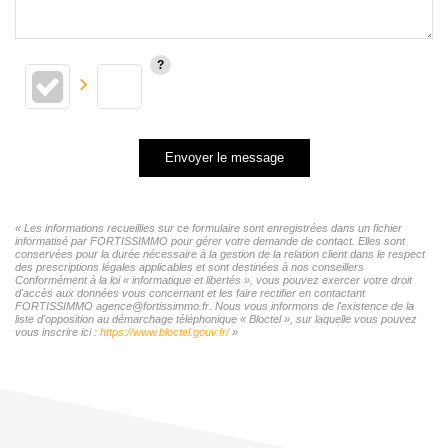
Envoyer le message
« Les informations recueillies sur ce formulaire sont enregistrées dans un fichier
informatisé par FORTISSIMMO pour gérer votre demande de contact. Elles sont
conservées pour la durée nécessaire à la gestion de la relation client dans le respect
des prescriptions légales applicables et sont destinées à nos conseillers
Conformément à la loi « informatique et libertés », vous pouvez exercer votre droit
d'accès aux données vous concernant et les faire rectifier en contactant
FORTISSIMMO agence@fortissimmo.fr. Nous vous informons de l'existence de la
liste d'opposition au démarchage téléphonique « Bloctel », sur laquelle vous pouvez
vous inscrire ici :
https://www.bloctel.gouv.fr/
»