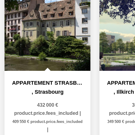
APPARTEMENT STRASBOURG - 2 pièces 46.50 m²
,
Strasbourg
,
Illkirc
432 000 €
3
product.price.fees_included
|
product.pr
409 550 €
product.price.fees_included
349 500 €
prod
|