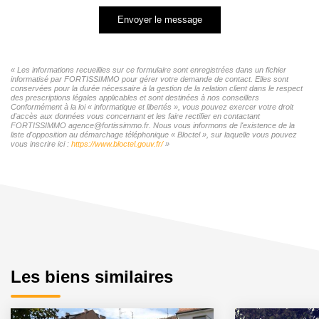
Envoyer le message
« Les informations recueillies sur ce formulaire sont enregistrées dans un fichier
informatisé par FORTISSIMMO pour gérer votre demande de contact. Elles sont
conservées pour la durée nécessaire à la gestion de la relation client dans le respect
des prescriptions légales applicables et sont destinées à nos conseillers
Conformément à la loi « informatique et libertés », vous pouvez exercer votre droit
d'accès aux données vous concernant et les faire rectifier en contactant
FORTISSIMMO agence@fortissimmo.fr. Nous vous informons de l'existence de la
liste d'opposition au démarchage téléphonique « Bloctel », sur laquelle vous pouvez
vous inscrire ici :
https://www.bloctel.gouv.fr/
»
Les biens similaires