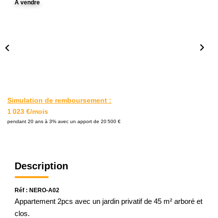
A vendre
L'AGENCE
Notre Agence
Notre Équipe
Nos Actualités
Contact
Simulation de remboursement :
1 023 €/mois
EXTRANET GESTION
pendant 20 ans à 3% avec un apport de 20 500 €
Description
Réf : NERO-A02
Appartement 2pcs avec un jardin privatif de 45 m² arboré et
clos.