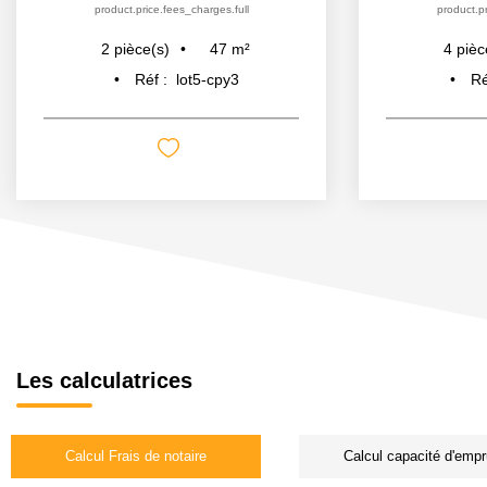
product.price.fees_charges.full
product.pr
47
m²
2
pièce(s)
4
pièc
Réf :
lot5-cpy3
Ré
Les calculatrices
Calcul Frais de notaire
Calcul capacité d'empr