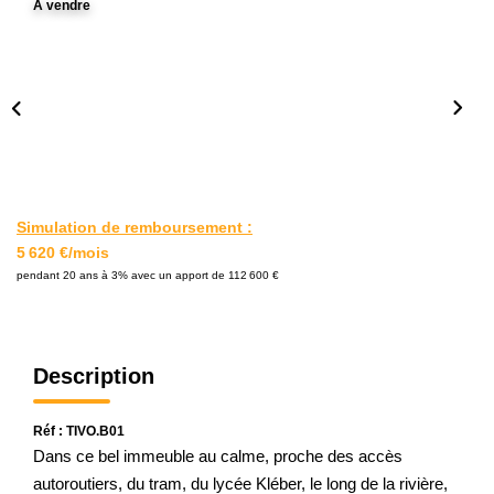
A vendre
L'AGENCE
Notre Agence
Notre Équipe
Nos Actualités
Contact
Simulation de remboursement :
5 620 €/mois
EXTRANET GESTION
pendant 20 ans à 3% avec un apport de 112 600 €
Description
Réf : TIVO.B01
Dans ce bel immeuble au calme, proche des accès
autoroutiers, du tram, du lycée Kléber, le long de la rivière,