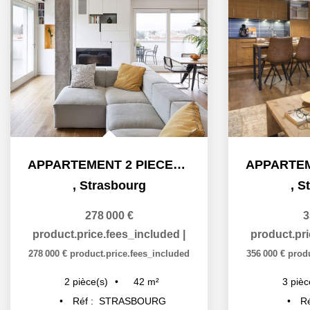
APPARTEMENT 2 PIECES NEUF À STRASBOURG ART MODERNE - GARE
,
Strasbourg
,
S
278 000 €
3
product.price.fees_included
|
product.pr
278 000 €
product.price.fees_included
356 000 €
prod
42
m²
2
pièce(s)
3
pièc
Réf :
STRASBOURG
Ré