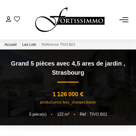
VENTES
Tous Nos Biens
Accueil
Les Lots
Référence TIVO.B01
Ancien
Grand 5 pièces avec 4,5 ares de jardin
,
Neuf
Strasbourg
LOCATIONS
1 126 000 €
product.price.fees_charges.teaser
GESTION
5
pièce(s)
•
122
m²
•
Réf : TIVO.B01
ESTIMATION