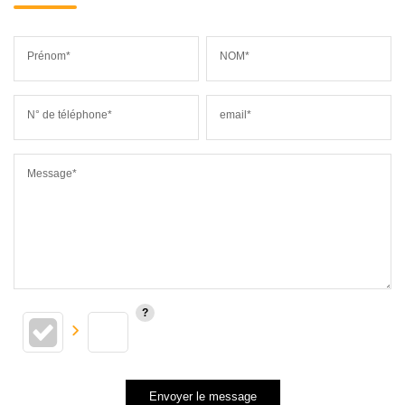
Prénom*
NOM*
N° de téléphone*
email*
Message*
Envoyer le message