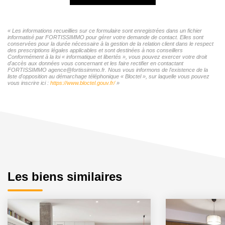
« Les informations recueillies sur ce formulaire sont enregistrées dans un fichier
informatisé par FORTISSIMMO pour gérer votre demande de contact. Elles sont
conservées pour la durée nécessaire à la gestion de la relation client dans le respect
des prescriptions légales applicables et sont destinées à nos conseillers
Conformément à la loi « informatique et libertés », vous pouvez exercer votre droit
d'accès aux données vous concernant et les faire rectifier en contactant
FORTISSIMMO agence@fortissimmo.fr. Nous vous informons de l'existence de la
liste d'opposition au démarchage téléphonique « Bloctel », sur laquelle vous pouvez
vous inscrire ici :
https://www.bloctel.gouv.fr/
»
Les biens similaires