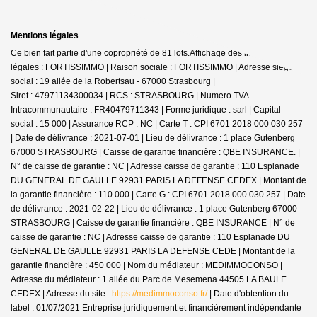
Mentions légales
Ce bien fait partie d'une copropriété de 81 lots.Affichage des informations
légales : FORTISSIMMO | Raison sociale : FORTISSIMMO | Adresse siège
social : 19 allée de la Robertsau - 67000 Strasbourg |
Siret : 47971134300034 | RCS : STRASBOURG | Numero TVA
Intracommunautaire : FR40479711343 | Forme juridique : sarl | Capital
social : 15 000 | Assurance RCP : NC |
Carte T : CPI 6701 2018 000 030 257
| Date de délivrance : 2021-07-01 | Lieu de délivrance : 1 place Gutenberg
67000 STRASBOURG | Caisse de garantie financière : QBE INSURANCE. |
N° de caisse de garantie : NC | Adresse caisse de garantie : 110 Esplanade
DU GENERAL DE GAULLE 92931 PARIS LA DEFENSE CEDEX | Montant de
la garantie financière : 110 000 | Carte G : CPI 6701 2018 000 030 257 | Date
de délivrance : 2021-02-22 | Lieu de délivrance : 1 place Gutenberg 67000
STRASBOURG | Caisse de garantie financière : QBE INSURANCE | N° de
caisse de garantie : NC | Adresse caisse de garantie : 110 Esplanade DU
GENERAL DE GAULLE 92931 PARIS LA DEFENSE CEDE | Montant de la
garantie financière : 450 000 | Nom du médiateur : MEDIMMOCONSO |
Adresse du médiateur : 1 allée du Parc de Mesemena 44505 LA BAULE
CEDEX | Adresse du site :
https://medimmoconso.fr/
| Date d'obtention du
label : 01/07/2021
Entreprise juridiquement et financièrement indépendante