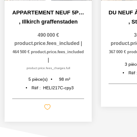
APPARTEMENT NEUF 5PIECES TERRASSE ILLKIRCH GRAFFENSTADEN
,
Illkirch graffenstaden
,
S
490 000 €
3
product.price.fees_included
|
product.pr
464 500 €
product.price.fees_included
367 000 €
prod
|
3
pièc
product.price.fees_charges.full
Réf 
98
m²
5
pièce(s)
Réf :
HELI217C-cpy3