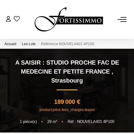
VENTES
Tous Nos Biens
Accueil
Les Lots
Référence NOUVELA401.4P100
Ancien
A SAISIR : STUDIO PROCHE FAC DE
Neuf
MEDECINE ET PETITE FRANCE
,
Strasbourg
LOCATIONS
189 000 €
GESTION
product.price.fees_charges.teaser
ESTIMATION
1
pièce(s)
•
29
m²
•
Réf : NOUVELA401.4P100