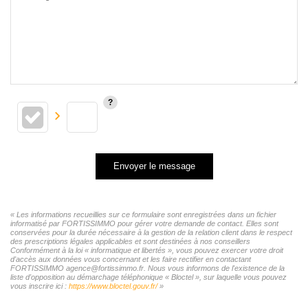
Envoyer le message
« Les informations recueillies sur ce formulaire sont enregistrées dans un fichier
informatisé par FORTISSIMMO pour gérer votre demande de contact. Elles sont
conservées pour la durée nécessaire à la gestion de la relation client dans le respect
des prescriptions légales applicables et sont destinées à nos conseillers
Conformément à la loi « informatique et libertés », vous pouvez exercer votre droit
d'accès aux données vous concernant et les faire rectifier en contactant
FORTISSIMMO agence@fortissimmo.fr. Nous vous informons de l'existence de la
liste d'opposition au démarchage téléphonique « Bloctel », sur laquelle vous pouvez
vous inscrire ici :
https://www.bloctel.gouv.fr/
»