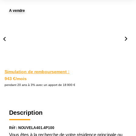
L'AGENCE
A vendre
Notre Agence
Notre Équipe
Nos Actualités
Contact
EXTRANET GESTION
Simulation de remboursement :
943 €/mois
pendant 20 ans à 3% avec un apport de 18 900 €
Description
Réf : NOUVELA401.4P100
Vous êtes à la recherche de votre résidence principale ou