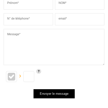
Prénom*
NOM*
N° de téléphone*
email*
Message*
Envoyer le message