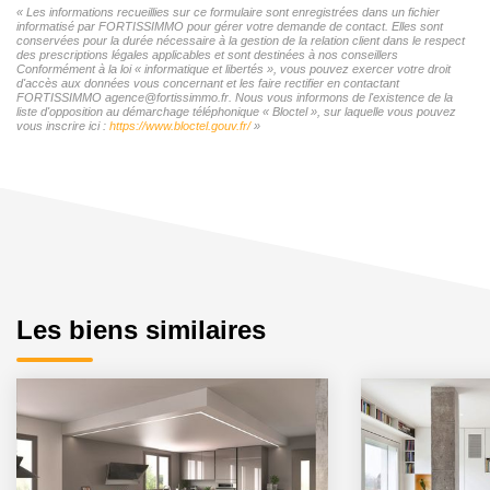
« Les informations recueillies sur ce formulaire sont enregistrées dans un fichier
informatisé par FORTISSIMMO pour gérer votre demande de contact. Elles sont
conservées pour la durée nécessaire à la gestion de la relation client dans le respect
des prescriptions légales applicables et sont destinées à nos conseillers
Conformément à la loi « informatique et libertés », vous pouvez exercer votre droit
d'accès aux données vous concernant et les faire rectifier en contactant
FORTISSIMMO agence@fortissimmo.fr. Nous vous informons de l'existence de la
liste d'opposition au démarchage téléphonique « Bloctel », sur laquelle vous pouvez
vous inscrire ici :
https://www.bloctel.gouv.fr/
»
Les biens similaires