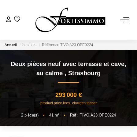
VENTES
Tous Nos Biens
Accueil
Les Lots
Référence TIVO.A23.OPE0224
Ancien
Deux pièces neuf avec terrasse et cave,
Neuf
au calme
,
Strasbourg
LOCATIONS
293 000 €
product.price.fees_charges.teaser
GESTION
2
pièce(s)
•
41
m²
•
Réf : TIVO.A23.OPE0224
ESTIMATION