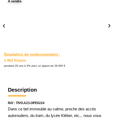
A vendre
L'AGENCE
Notre Agence
Notre Équipe
Nos Actualités
Contact
Simulation de remboursement :
1 462 €/mois
EXTRANET GESTION
pendant 20 ans à 3% avec un apport de 29 300 €
Description
Réf : TIVO.A23.OPE0224
Dans ce bel immeuble au calme, proche des accès
autoroutiers, du tram, du lycée Kléber, etc... nous vous