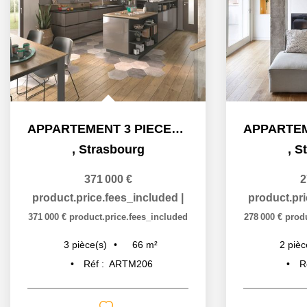
APPARTEMENT 3 PIECES NEUF À STRASBOURG ART MODERNE - GARE
,
Strasbourg
,
S
371 000 €
2
product.price.fees_included
|
product.pr
371 000 €
product.price.fees_included
278 000 €
prod
66
m²
3
pièce(s)
2
pièc
Réf :
ARTM206
R