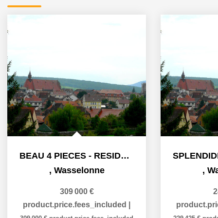
BEAU 4 PIECES - RESIDENCE NEUVE AU COEUR DE WASSELONNE
,
Wasselonne
,
Wa
309 000 €
2
product.price.fees_included
|
product.pr