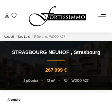
VENTES
Tous Nos Biens
Accueil
Les Lots
Référence WOOD-A27
Ancien
STRASBOURG NEUHOF
,
Strasbourg
Neuf
267 999 €
LOCATIONS
2
pièce(s)
•
42
m²
•
Réf : WOOD-A27
GESTION
A vendre
ESTIMATION