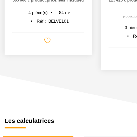
309 000 €
product.price.fees_included
229 425 €
prod
84
m²
4
pièce(s)
product.pr
Réf :
BELVE101
3
pièc
R
Les calculatrices