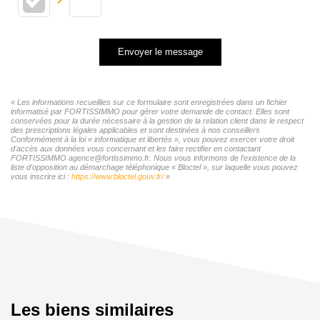
Envoyer le message
« Les informations recueillies sur ce formulaire sont enregistrées dans un fichier
informatisé par FORTISSIMMO pour gérer votre demande de contact. Elles sont
conservées pour la durée nécessaire à la gestion de la relation client dans le respect
des prescriptions légales applicables et sont destinées à nos conseillers
Conformément à la loi « informatique et libertés », vous pouvez exercer votre droit
d'accès aux données vous concernant et les faire rectifier en contactant
FORTISSIMMO agence@fortissimmo.fr. Nous vous informons de l'existence de la
liste d'opposition au démarchage téléphonique « Bloctel », sur laquelle vous pouvez
vous inscrire ici :
https://www.bloctel.gouv.fr/
»
Les biens similaires