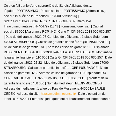
Ce bien fait partie d'une copropriété de 81 lots.Affichage des informations
légales : FORTISSIMMO | Raison sociale : FORTISSIMMO | Adresse siège
social : 19 allée de la Robertsau - 67000 Strasbourg |
Siret : 47971134300034 | RCS : STRASBOURG | Numero TVA
Intracommunautaire : FR40479711343 | Forme juridique : sarl | Capital
social : 15 000 | Assurance RCP : NC |
Carte T : CPI 6701 2018 000 030 257
| Date de délivrance : 2021-07-01 | Lieu de délivrance : 1 place Gutenberg
67000 STRASBOURG | Caisse de garantie financière : QBE INSURANCE. |
N° de caisse de garantie : NC | Adresse caisse de garantie : 110 Esplanade
DU GENERAL DE GAULLE 92931 PARIS LA DEFENSE CEDEX | Montant de
la garantie financière : 110 000 | Carte G : CPI 6701 2018 000 030 257 | Date
de délivrance : 2021-02-22 | Lieu de délivrance : 1 place Gutenberg 67000
STRASBOURG | Caisse de garantie financière : QBE INSURANCE | N° de
caisse de garantie : NC | Adresse caisse de garantie : 110 Esplanade DU
GENERAL DE GAULLE 92931 PARIS LA DEFENSE CEDE | Montant de la
garantie financière : 450 000 | Nom du médiateur : MEDIMMOCONSO |
Adresse du médiateur : 1 allée du Parc de Mesemena 44505 LA BAULE
CEDEX | Adresse du site :
https://medimmoconso.fr/
| Date d'obtention du
label : 01/07/2021
Entreprise juridiquement et financièrement indépendante