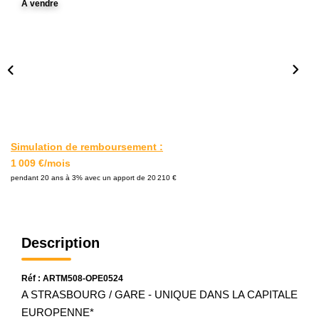
A vendre
L'AGENCE
Notre Agence
Notre Équipe
Nos Actualités
Contact
Simulation de remboursement :
1 009 €/mois
EXTRANET GESTION
pendant 20 ans à 3% avec un apport de 20 210 €
Description
Réf : ARTM508-OPE0524
A STRASBOURG / GARE - UNIQUE DANS LA CAPITALE
EUROPENNE*