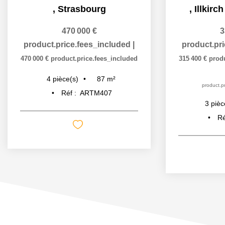
,
Strasbourg
,
Illkirc
470 000 €
3
product.price.fees_included
|
product.pr
470 000 €
product.price.fees_included
315 400 €
prod
87
m²
4
pièce(s)
product.pr
Réf :
ARTM407
3
pièc
Ré