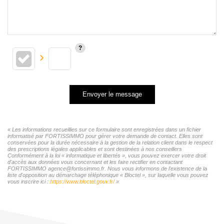
Envoyer le message
« Les informations recueillies sur ce formulaire sont enregistrées dans un fichier
informatisé par FORTISSIMMO pour gérer votre demande de contact. Elles sont
conservées pour la durée nécessaire à la gestion de la relation client dans le respect
des prescriptions légales applicables et sont destinées à nos conseillers
Conformément à la loi « informatique et libertés », vous pouvez exercer votre droit
d'accès aux données vous concernant et les faire rectifier en contactant
FORTISSIMMO agence@fortissimmo.fr. Nous vous informons de l'existence de la
liste d'opposition au démarchage téléphonique « Bloctel », sur laquelle vous pouvez
vous inscrire ici :
https://www.bloctel.gouv.fr/
»