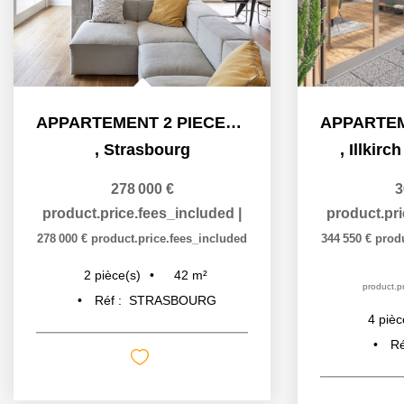
APPARTEMENT 2 PIECES NEUF À STRASBOURG ART MODERNE - GARE
,
Strasbourg
,
Illkirc
278 000 €
3
product.price.fees_included
|
product.pr
278 000 €
product.price.fees_included
344 550 €
prod
42
m²
2
pièce(s)
product.pr
Réf :
STRASBOURG
4
pièc
Ré