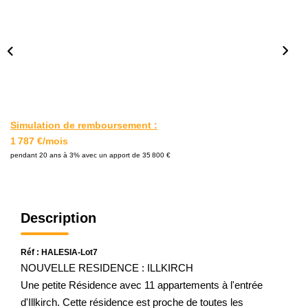
L'AGENCE
Notre Agence
Notre Équipe
Nos Actualités
Contact
Simulation de remboursement :
1 787 €/mois
pendant 20 ans à 3% avec un apport de 35 800 €
EXTRANET GESTION
Description
Réf : HALESIA-Lot7
NOUVELLE RESIDENCE : ILLKIRCH
Une petite Résidence avec 11 appartements à l'entrée
d'Illkirch. Cette résidence est proche de toutes les