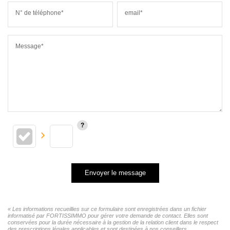
N° de téléphone*
email*
Message*
Envoyer le message
« Les informations recueillies sur ce formulaire sont enregistrées dans un fichier
informatisé par FORTISSIMMO pour gérer votre demande de contact. Elles sont
conservées pour la durée nécessaire à la gestion de la relation client dans le respect
des prescriptions légales applicables et sont destinées à nos conseillers