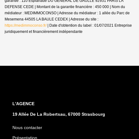
garantie : 110 Esplanade DU GENERAL DE GAULLE 92931 PARIS LA
DEFENSE CEDE | Montant de la garantie financière : 450 000 | Nom du
médiateur : MEDIMMOCONSO | Adresse du médiateur : 1 allée du Parc de
Mesemena 44505 LA BAULE CEDEX | Adresse du site :
https://medimmoconso.fr/
| Date d'obtention du label : 01/07/2021
Entreprise
juridiquement et financièrement indépendante
L'AGENCE
19 Allée De La Robertsau, 67000 Strasbourg
Nous contacter
Présentation