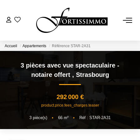
VENTES
Tous Nos Biens
Accueil
Appartements
Référence STAR-2A31
Ancien
3 pièces avec vue spectaculaire -
Neuf
notaire offert
,
Strasbourg
LOCATIONS
292 000 €
product.price.fees_charges.teaser
GESTION
3
pièce(s)
•
66
m²
•
Réf : STAR-2A31
ESTIMATION