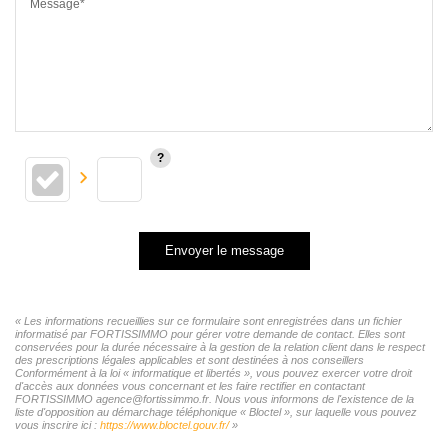
Message*
Envoyer le message
« Les informations recueillies sur ce formulaire sont enregistrées dans un fichier
informatisé par FORTISSIMMO pour gérer votre demande de contact. Elles sont
conservées pour la durée nécessaire à la gestion de la relation client dans le respect
des prescriptions légales applicables et sont destinées à nos conseillers
Conformément à la loi « informatique et libertés », vous pouvez exercer votre droit
d'accès aux données vous concernant et les faire rectifier en contactant
FORTISSIMMO agence@fortissimmo.fr. Nous vous informons de l'existence de la
liste d'opposition au démarchage téléphonique « Bloctel », sur laquelle vous pouvez
vous inscrire ici :
https://www.bloctel.gouv.fr/
»