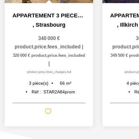
APPARTEMENT 3 PIECES - PROGRAMME QUARTIER DU DANUBE A...
,
Strasbourg
,
Illkirc
340 000 €
3
product.price.fees_included
|
product.pr
320 000 €
product.price.fees_included
349 500 €
prod
|
product.price.fees_charges.full
product.pr
66
m²
3
pièce(s)
4
pièc
Réf :
STAR2A84prom
Ré