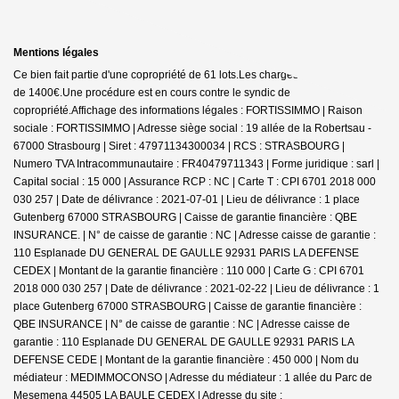
Mentions légales
Ce bien fait partie d'une copropriété de 61 lots.Les charges annuelles sont
de 1400€.
Une procédure est en cours contre le syndic de
copropriété.
Affichage des informations légales : FORTISSIMMO | Raison
sociale : FORTISSIMMO | Adresse siège social : 19 allée de la Robertsau -
67000 Strasbourg | Siret : 47971134300034 | RCS : STRASBOURG |
Numero TVA Intracommunautaire : FR40479711343 | Forme juridique : sarl |
Capital social : 15 000 | Assurance RCP : NC |
Carte T : CPI 6701 2018 000
030 257 | Date de délivrance : 2021-07-01 | Lieu de délivrance : 1 place
Gutenberg 67000 STRASBOURG | Caisse de garantie financière : QBE
INSURANCE. | N° de caisse de garantie : NC | Adresse caisse de garantie :
110 Esplanade DU GENERAL DE GAULLE 92931 PARIS LA DEFENSE
CEDEX | Montant de la garantie financière : 110 000 | Carte G : CPI 6701
2018 000 030 257 | Date de délivrance : 2021-02-22 | Lieu de délivrance : 1
place Gutenberg 67000 STRASBOURG | Caisse de garantie financière :
QBE INSURANCE | N° de caisse de garantie : NC | Adresse caisse de
garantie : 110 Esplanade DU GENERAL DE GAULLE 92931 PARIS LA
DEFENSE CEDE | Montant de la garantie financière : 450 000 | Nom du
médiateur : MEDIMMOCONSO | Adresse du médiateur : 1 allée du Parc de
Mesemena 44505 LA BAULE CEDEX | Adresse du site :