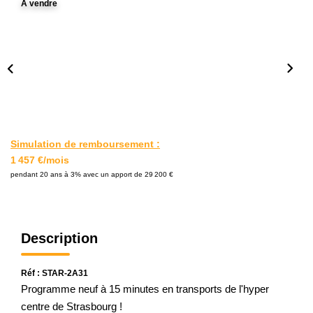
A vendre
L'AGENCE
Notre Agence
Notre Équipe
Nos Actualités
Contact
Simulation de remboursement :
1 457 €/mois
EXTRANET GESTION
pendant 20 ans à 3% avec un apport de 29 200 €
Description
Réf : STAR-2A31
Programme neuf à 15 minutes en transports de l'hyper
centre de Strasbourg !