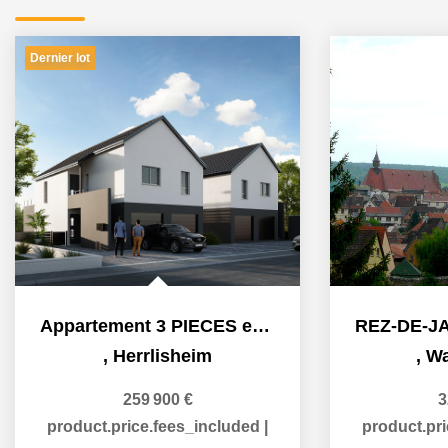
Dernier lot
Appartement 3 PIECES en rez-de-jardin à 5 kilomètres de...
,
Herrlisheim
,
Wa
259 900 €
3
product.price.fees_included
|
product.pr