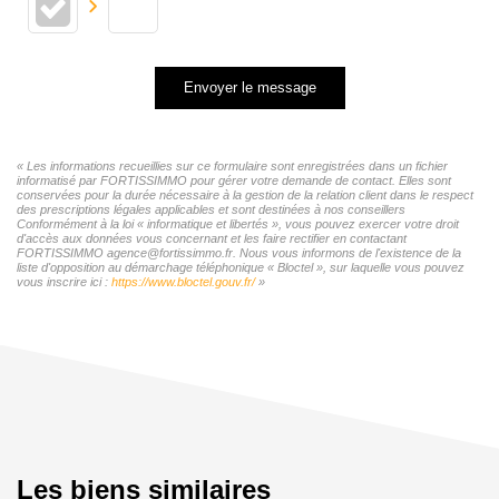
Envoyer le message
« Les informations recueillies sur ce formulaire sont enregistrées dans un fichier
informatisé par FORTISSIMMO pour gérer votre demande de contact. Elles sont
conservées pour la durée nécessaire à la gestion de la relation client dans le respect
des prescriptions légales applicables et sont destinées à nos conseillers
Conformément à la loi « informatique et libertés », vous pouvez exercer votre droit
d'accès aux données vous concernant et les faire rectifier en contactant
FORTISSIMMO agence@fortissimmo.fr. Nous vous informons de l'existence de la
liste d'opposition au démarchage téléphonique « Bloctel », sur laquelle vous pouvez
vous inscrire ici :
https://www.bloctel.gouv.fr/
»
Les biens similaires