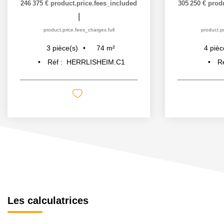
246 375 €
product.price.fees_included
305 250 €
prod
|
product.price.fees_charges.full
product.pr
74
m²
3
pièce(s)
4
pièc
Réf :
HERRLISHEIM.C1
R
Les calculatrices