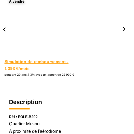
A vendre
L'AGENCE
Notre Agence
Notre Équipe
Nos Actualités
Contact
Simulation de remboursement :
1 393 €/mois
EXTRANET GESTION
pendant 20 ans à 3% avec un apport de 27 900 €
Description
Réf : EOLE-B202
Quartier Musau
A proximité de l'aérodrome