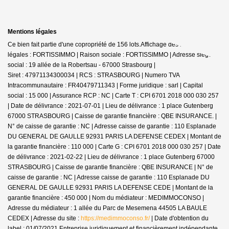
Mentions légales
Ce bien fait partie d'une copropriété de 156 lots.Affichage des informations
légales : FORTISSIMMO | Raison sociale : FORTISSIMMO | Adresse siège
social : 19 allée de la Robertsau - 67000 Strasbourg |
Siret : 47971134300034 | RCS : STRASBOURG | Numero TVA
Intracommunautaire : FR40479711343 | Forme juridique : sarl | Capital
social : 15 000 | Assurance RCP : NC |
Carte T : CPI 6701 2018 000 030 257
| Date de délivrance : 2021-07-01 | Lieu de délivrance : 1 place Gutenberg
67000 STRASBOURG | Caisse de garantie financière : QBE INSURANCE. |
N° de caisse de garantie : NC | Adresse caisse de garantie : 110 Esplanade
DU GENERAL DE GAULLE 92931 PARIS LA DEFENSE CEDEX | Montant de
la garantie financière : 110 000 | Carte G : CPI 6701 2018 000 030 257 | Date
de délivrance : 2021-02-22 | Lieu de délivrance : 1 place Gutenberg 67000
STRASBOURG | Caisse de garantie financière : QBE INSURANCE | N° de
caisse de garantie : NC | Adresse caisse de garantie : 110 Esplanade DU
GENERAL DE GAULLE 92931 PARIS LA DEFENSE CEDE | Montant de la
garantie financière : 450 000 | Nom du médiateur : MEDIMMOCONSO |
Adresse du médiateur : 1 allée du Parc de Mesemena 44505 LA BAULE
CEDEX | Adresse du site :
https://medimmoconso.fr/
| Date d'obtention du
label : 01/07/2021
Entreprise juridiquement et financièrement indépendante