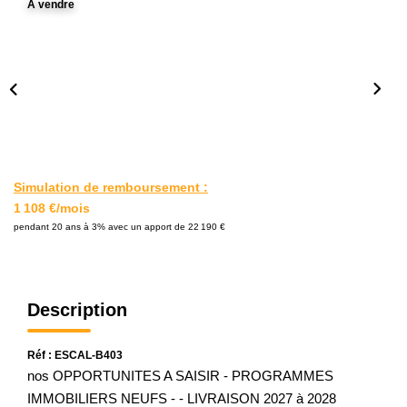
A vendre
L'AGENCE
Notre Agence
Notre Équipe
Nos Actualités
Contact
Simulation de remboursement :
1 108 €/mois
EXTRANET GESTION
pendant 20 ans à 3% avec un apport de 22 190 €
Description
Réf : ESCAL-B403
nos OPPORTUNITES A SAISIR - PROGRAMMES
IMMOBILIERS NEUFS - - LIVRAISON 2027 à 2028