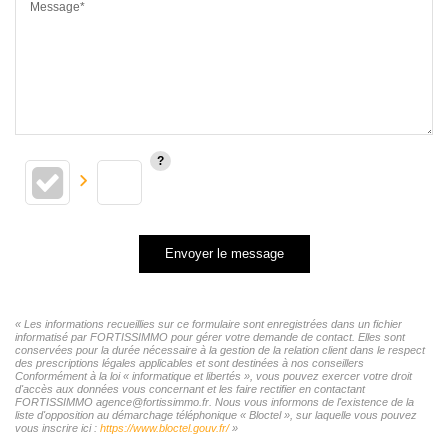
Message*
Envoyer le message
« Les informations recueillies sur ce formulaire sont enregistrées dans un fichier
informatisé par FORTISSIMMO pour gérer votre demande de contact. Elles sont
conservées pour la durée nécessaire à la gestion de la relation client dans le respect
des prescriptions légales applicables et sont destinées à nos conseillers
Conformément à la loi « informatique et libertés », vous pouvez exercer votre droit
d'accès aux données vous concernant et les faire rectifier en contactant
FORTISSIMMO agence@fortissimmo.fr. Nous vous informons de l'existence de la
liste d'opposition au démarchage téléphonique « Bloctel », sur laquelle vous pouvez
vous inscrire ici :
https://www.bloctel.gouv.fr/
»