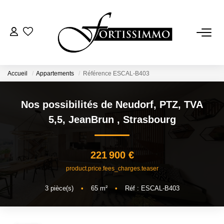
VENTES
Tous Nos Biens
Accueil
Appartements
Référence ESCAL-B403
Ancien
Nos possibilités de Neudorf, PTZ, TVA
Neuf
5,5, JeanBrun
,
Strasbourg
LOCATIONS
221 900 €
product.price.fees_charges.teaser
GESTION
3
pièce(s)
•
65
m²
•
Réf : ESCAL-B403
ESTIMATION