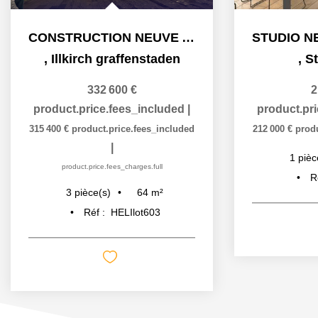
CONSTRUCTION NEUVE A ILLKIRCH - QUARTIER LES PRAIRIES DU...
,
Illkirch graffenstaden
,
S
332 600 €
2
product.price.fees_included
|
product.pr
315 400 €
product.price.fees_included
212 000 €
prod
|
1
pièc
product.price.fees_charges.full
R
64
m²
3
pièce(s)
Réf :
HELIlot603