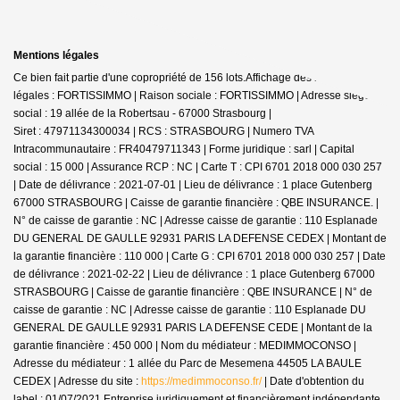
Mentions légales
Ce bien fait partie d'une copropriété de 156 lots.Affichage des informations
légales : FORTISSIMMO | Raison sociale : FORTISSIMMO | Adresse siège
social : 19 allée de la Robertsau - 67000 Strasbourg |
Siret : 47971134300034 | RCS : STRASBOURG | Numero TVA
Intracommunautaire : FR40479711343 | Forme juridique : sarl | Capital
social : 15 000 | Assurance RCP : NC |
Carte T : CPI 6701 2018 000 030 257
| Date de délivrance : 2021-07-01 | Lieu de délivrance : 1 place Gutenberg
67000 STRASBOURG | Caisse de garantie financière : QBE INSURANCE. |
N° de caisse de garantie : NC | Adresse caisse de garantie : 110 Esplanade
DU GENERAL DE GAULLE 92931 PARIS LA DEFENSE CEDEX | Montant de
la garantie financière : 110 000 | Carte G : CPI 6701 2018 000 030 257 | Date
de délivrance : 2021-02-22 | Lieu de délivrance : 1 place Gutenberg 67000
STRASBOURG | Caisse de garantie financière : QBE INSURANCE | N° de
caisse de garantie : NC | Adresse caisse de garantie : 110 Esplanade DU
GENERAL DE GAULLE 92931 PARIS LA DEFENSE CEDE | Montant de la
garantie financière : 450 000 | Nom du médiateur : MEDIMMOCONSO |
Adresse du médiateur : 1 allée du Parc de Mesemena 44505 LA BAULE
CEDEX | Adresse du site :
https://medimmoconso.fr/
| Date d'obtention du
label : 01/07/2021
Entreprise juridiquement et financièrement indépendante