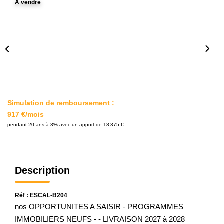
A vendre
L'AGENCE
Notre Agence
Notre Équipe
Nos Actualités
Contact
Simulation de remboursement :
917 €/mois
EXTRANET GESTION
pendant 20 ans à 3% avec un apport de 18 375 €
Description
Réf : ESCAL-B204
nos OPPORTUNITES A SAISIR - PROGRAMMES
IMMOBILIERS NEUFS - - LIVRAISON 2027 à 2028