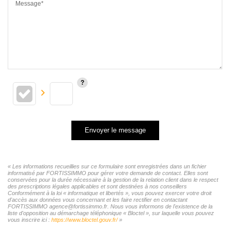
Message*
Envoyer le message
« Les informations recueillies sur ce formulaire sont enregistrées dans un fichier
informatisé par FORTISSIMMO pour gérer votre demande de contact. Elles sont
conservées pour la durée nécessaire à la gestion de la relation client dans le respect
des prescriptions légales applicables et sont destinées à nos conseillers
Conformément à la loi « informatique et libertés », vous pouvez exercer votre droit
d'accès aux données vous concernant et les faire rectifier en contactant
FORTISSIMMO agence@fortissimmo.fr. Nous vous informons de l'existence de la
liste d'opposition au démarchage téléphonique « Bloctel », sur laquelle vous pouvez
vous inscrire ici :
https://www.bloctel.gouv.fr/
»