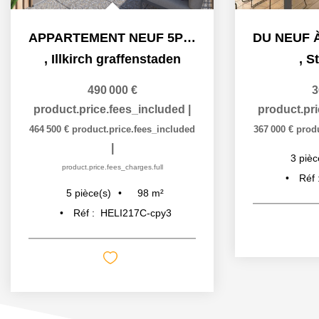
APPARTEMENT NEUF 5PIECES TERRASSE ILLKIRCH GRAFFENSTADEN
,
Illkirch graffenstaden
,
S
490 000 €
3
product.price.fees_included
|
product.pr
464 500 €
product.price.fees_included
367 000 €
prod
|
3
pièc
product.price.fees_charges.full
Réf 
98
m²
5
pièce(s)
Réf :
HELI217C-cpy3