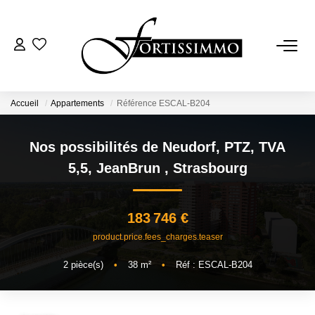
VENTES
Tous Nos Biens
Accueil
Appartements
Référence ESCAL-B204
Ancien
Nos possibilités de Neudorf, PTZ, TVA
Neuf
5,5, JeanBrun
,
Strasbourg
LOCATIONS
183 746 €
product.price.fees_charges.teaser
GESTION
2
pièce(s)
•
38
m²
•
Réf : ESCAL-B204
ESTIMATION