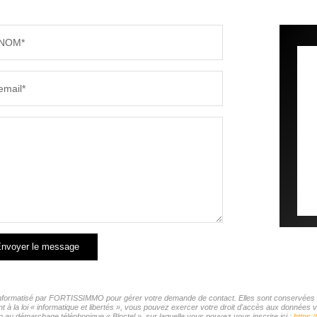
NOM*
email*
nvoyer le message
r informatisé par FORTISSIMMO pour gérer votre demande de contact. Elles sont conservées pou
t à la loi « informatique et libertés », vous pouvez exercer votre droit d'accès aux donnée
n au démarchage téléphonique « Bloctel », sur laquelle vous pouvez vous inscrire ici :
https:/