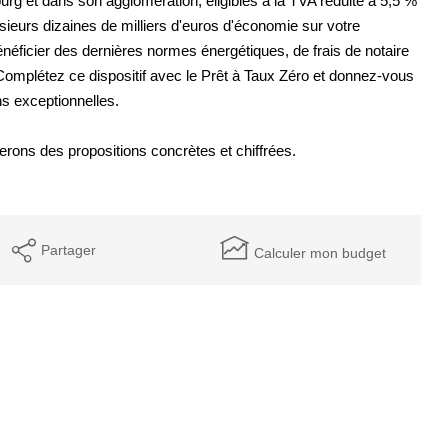
g et dans son agglomération, éligibles à la TVA réduite à 5,5 %
sieurs dizaines de milliers d'euros d'économie sur votre
bénéficier des dernières normes énergétiques, de frais de notaire
Complétez ce dispositif avec le Prêt à Taux Zéro et donnez-vous
ns exceptionnelles.
erons des propositions concrètes et chiffrées.
Partager
Calculer mon budget