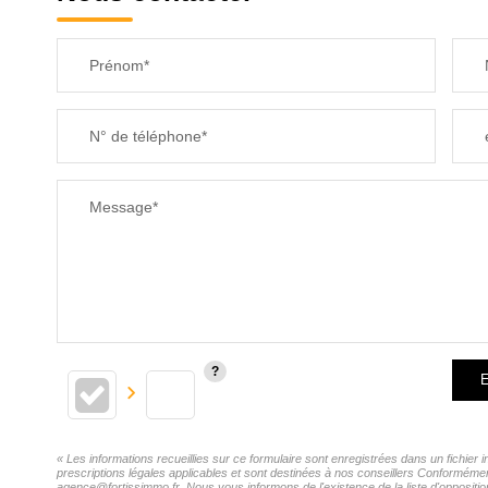
Prénom*
N° de téléphone*
Message*
E
« Les informations recueillies sur ce formulaire sont enregistrées dans un fichie
prescriptions légales applicables et sont destinées à nos conseillers Conformémen
agence@fortissimmo.fr. Nous vous informons de l'existence de la liste d'oppositio