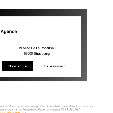
Agence
19 Allée De La Robertsau
67000
Strasbourg
Nous écrire
Voir le numéro
r la durée nécessaire à la gestion de la relation client dans le respect des
s vous concernant et les faire rectifier en contactant FORTISSIMMO
/www.bloctel.gouv.fr/
»