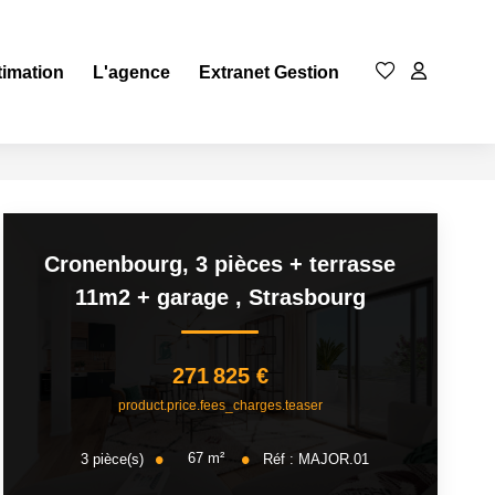
timation
L'agence
Extranet Gestion
Cronenbourg, 3 pièces + terrasse
11m2 + garage
,
Strasbourg
271 825 €
product.price.fees_charges.teaser
67
m²
3
pièce(s)
Réf :
MAJOR.01