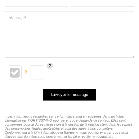
Message*
Envoyer le message
« Les informations recueillies sur ce formulaire sont enregistrées dans un fichier
informatisé par FORTISSIMMO pour gérer votre demande de contact. Elles sont
conservées pour la durée nécessaire à la gestion de la relation client dans le respect
des prescriptions légales applicables et sont destinées à nos conseillers
Conformément à la loi « informatique et libertés », vous pouvez exercer votre droit
d'accès aux données vous concernant et les faire rectifier en contactant