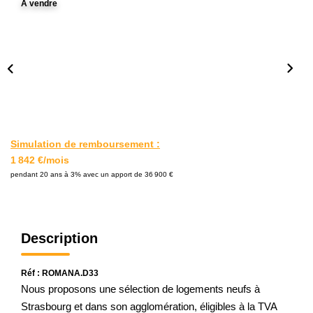
A vendre
L'AGENCE
Notre Agence
Notre Équipe
Nos Actualités
Contact
Simulation de remboursement :
1 842 €/mois
EXTRANET GESTION
pendant 20 ans à 3% avec un apport de 36 900 €
Description
Réf : ROMANA.D33
Nous proposons une sélection de logements neufs à
Strasbourg et dans son agglomération, éligibles à la TVA