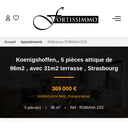
VENTES
Tous Nos Biens
Accueil
Appartements
Référence ROMANA.D33
Ancien
Koenigshoffen,, 5 pièces attique de
Neuf
96m2 , avec 31m2 terrasse
,
Strasbourg
LOCATIONS
369 000 €
product.price.fees_charges.teaser
GESTION
5
pièce(s)
•
96
m²
•
Réf : ROMANA.D33
ESTIMATION