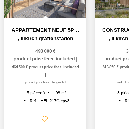
APPARTEMENT NEUF 5PIECES TERRASSE ILLKIRCH GRAFFENSTADEN
rch graffenstaden
,
Illkirch graffenstade
490 000 €
334 100 €
price.fees_included
|
product.price.fees_includ
oduct.price.fees_included
316 850 €
product.price.fees_incl
|
|
t.price.fees_charges.full
product.price.fees_charges.full
98
m²
64
m²
ièce(s)
3
pièce(s)
f :
HELI217C-cpy3
Réf :
HELIlot607