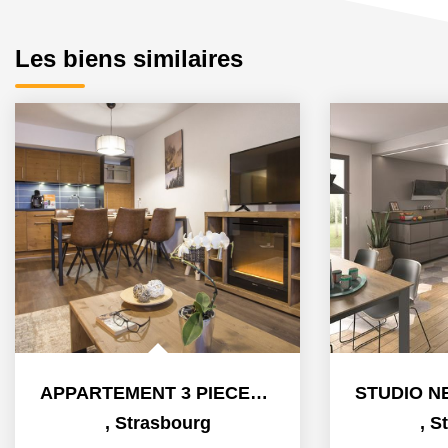
Les biens similaires
APPARTEMENT 3 PIECES - PROGRAMME QUARTIER DU DANUBE A...
,
Strasbourg
,
S