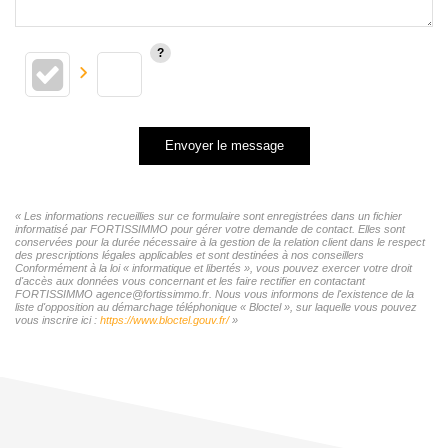
Envoyer le message
« Les informations recueillies sur ce formulaire sont enregistrées dans un fichier
informatisé par FORTISSIMMO pour gérer votre demande de contact. Elles sont
conservées pour la durée nécessaire à la gestion de la relation client dans le respect
des prescriptions légales applicables et sont destinées à nos conseillers
Conformément à la loi « informatique et libertés », vous pouvez exercer votre droit
d'accès aux données vous concernant et les faire rectifier en contactant
FORTISSIMMO agence@fortissimmo.fr. Nous vous informons de l'existence de la
liste d'opposition au démarchage téléphonique « Bloctel », sur laquelle vous pouvez
vous inscrire ici :
https://www.bloctel.gouv.fr/
»