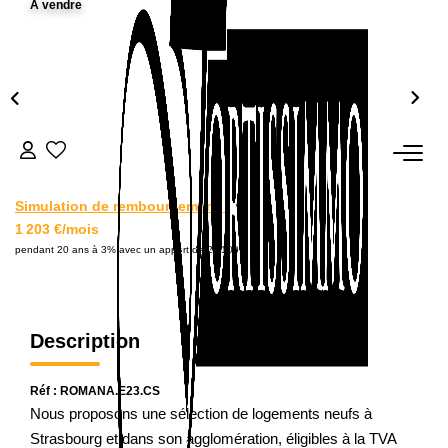
A vendre
L'AGENCE
Notre Agence
Notre Équipe
Nos Actualités
Contact
Simulation de remboursement :
1 203 €/mois
EXTRANET GESTION
pendant 20 ans à 3% avec un apport de 24 100 €
Description
Réf : ROMANA.E23.CS
Nous proposons une sélection de logements neufs à
Strasbourg et dans son agglomération, éligibles à la TVA