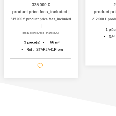
335 000 €
2
product.price.fees_included
|
product.pr
315 000 €
product.price.fees_included
212 000 €
prod
|
1
pièc
product.price.fees_charges.full
Réf 
66
m²
3
pièce(s)
Réf :
STAR2A41Prom