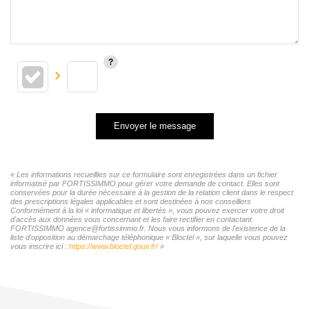
Envoyer le message
« Les informations recueillies sur ce formulaire sont enregistrées dans un fichier
informatisé par FORTISSIMMO pour gérer votre demande de contact. Elles sont
conservées pour la durée nécessaire à la gestion de la relation client dans le respect
des prescriptions légales applicables et sont destinées à nos conseillers
Conformément à la loi « informatique et libertés », vous pouvez exercer votre droit
d'accès aux données vous concernant et les faire rectifier en contactant
FORTISSIMMO agence@fortissimmo.fr. Nous vous informons de l'existence de la
liste d'opposition au démarchage téléphonique « Bloctel », sur laquelle vous pouvez
vous inscrire ici :
https://www.bloctel.gouv.fr/
»