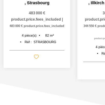
,
Strasbourg
,
Illkirc
483 000 €
3
product.price.fees_included
|
product.pr
483 000 €
product.price.fees_included
344 550 €
prod
82
m²
4
pièce(s)
product.pr
Réf :
STRASBOURG
4
pièc
Ré