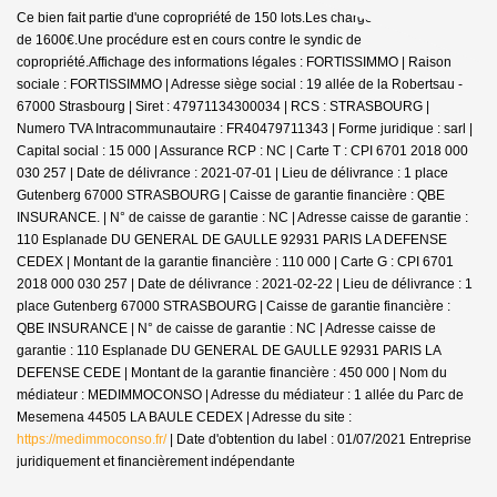
Ce bien fait partie d'une copropriété de 150 lots.Les charges annuelles sont
de 1600€.
Une procédure est en cours contre le syndic de
copropriété.
Affichage des informations légales : FORTISSIMMO | Raison
sociale : FORTISSIMMO | Adresse siège social : 19 allée de la Robertsau -
67000 Strasbourg | Siret : 47971134300034 | RCS : STRASBOURG |
Numero TVA Intracommunautaire : FR40479711343 | Forme juridique : sarl |
Capital social : 15 000 | Assurance RCP : NC |
Carte T : CPI 6701 2018 000
030 257 | Date de délivrance : 2021-07-01 | Lieu de délivrance : 1 place
Gutenberg 67000 STRASBOURG | Caisse de garantie financière : QBE
INSURANCE. | N° de caisse de garantie : NC | Adresse caisse de garantie :
110 Esplanade DU GENERAL DE GAULLE 92931 PARIS LA DEFENSE
CEDEX | Montant de la garantie financière : 110 000 | Carte G : CPI 6701
2018 000 030 257 | Date de délivrance : 2021-02-22 | Lieu de délivrance : 1
place Gutenberg 67000 STRASBOURG | Caisse de garantie financière :
QBE INSURANCE | N° de caisse de garantie : NC | Adresse caisse de
garantie : 110 Esplanade DU GENERAL DE GAULLE 92931 PARIS LA
DEFENSE CEDE | Montant de la garantie financière : 450 000 | Nom du
médiateur : MEDIMMOCONSO | Adresse du médiateur : 1 allée du Parc de
Mesemena 44505 LA BAULE CEDEX | Adresse du site :
https://medimmoconso.fr/
| Date d'obtention du label : 01/07/2021
Entreprise
juridiquement et financièrement indépendante