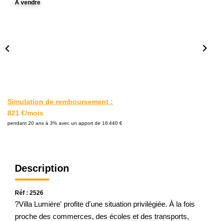
A vendre
L'AGENCE
Notre Agence
Notre Équipe
Nos Actualités
Contact
Simulation de remboursement :
821 €/mois
EXTRANET GESTION
pendant 20 ans à 3% avec un apport de 16 440 €
Description
Réf : 2526
?Villa Lumière' profite d'une situation privilégiée. À la fois
proche des commerces, des écoles et des transports,