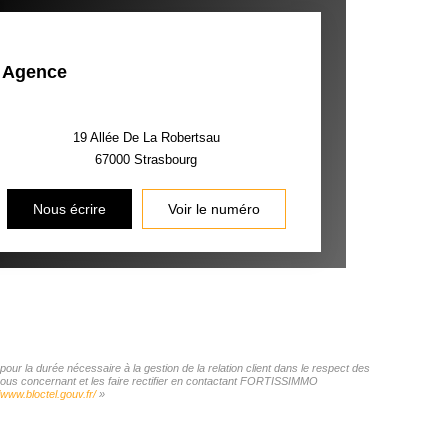
Agence
19 Allée De La Robertsau
67000
Strasbourg
Nous écrire
Voir le numéro
r la durée nécessaire à la gestion de la relation client dans le respect des
s vous concernant et les faire rectifier en contactant FORTISSIMMO
/www.bloctel.gouv.fr/
»