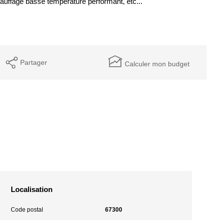
auffage basse température performant, etc...
Partager
Calculer mon budget
Localisation
Code postal
67300