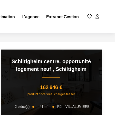
timation
L'agence
Extranet Gestion
Schiltigheim centre, opportunité
logement neuf
,
Schiltigheim
162 646 €
product.price.fees_charges.teaser
41
m²
2
pièce(s)
Réf :
VILLALUMIERE