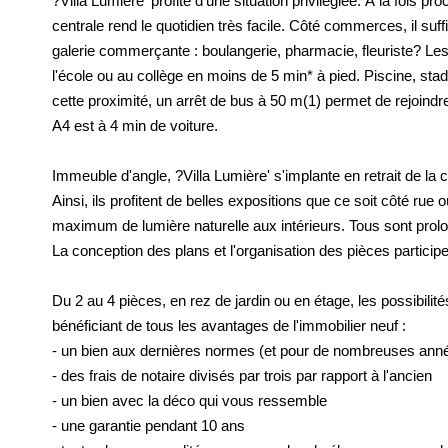
?Villa Lumière' profite d'une situation privilégiée. À la fois
centrale rend le quotidien très facile. Côté commerces, il suf
galerie commerçante : boulangerie, pharmacie, fleuriste? Les 
l'école ou au collège en moins de 5 min* à pied. Piscine, sta
cette proximité, un arrêt de bus à 50 m(1) permet de rejoindr
A4 est à 4 min de voiture.
Immeuble d'angle, ?Villa Lumière' s'implante en retrait de la 
Ainsi, ils profitent de belles expositions que ce soit côté rue
maximum de lumière naturelle aux intérieurs. Tous sont prolo
La conception des plans et l'organisation des pièces participe
Du 2 au 4 pièces, en rez de jardin ou en étage, les possibili
bénéficiant de tous les avantages de l'immobilier neuf :
- un bien aux dernières normes (et pour de nombreuses ann
- des frais de notaire divisés par trois par rapport à l'ancien
- un bien avec la déco qui vous ressemble
- une garantie pendant 10 ans