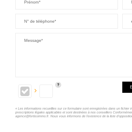
Prénom*
N° de téléphone*
Message*
E
« Les informations recueillies sur ce formulaire sont enregistrées dans un fichie
prescriptions légales applicables et sont destinées à nos conseillers Conformémen
agence@fortissimmo.fr. Nous vous informons de l'existence de la liste d'oppositio