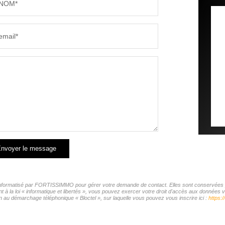
NOM*
email*
nvoyer le message
r informatisé par FORTISSIMMO pour gérer votre demande de contact. Elles sont conservées pou
t à la loi « informatique et libertés », vous pouvez exercer votre droit d'accès aux donnée
n au démarchage téléphonique « Bloctel », sur laquelle vous pouvez vous inscrire ici :
https:/