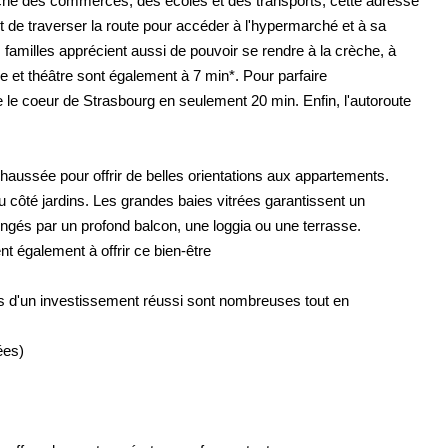
 proche des commerces, des écoles et des transports, cette adresse
fit de traverser la route pour accéder à l'hypermarché et à sa
familles apprécient aussi de pouvoir se rendre à la crèche, à
de et théâtre sont également à 7 min*. Pour parfaire
e le coeur de Strasbourg en seulement 20 min. Enfin, l'autoroute
chaussée pour offrir de belles orientations aux appartements.
 ou côté jardins. Les grandes baies vitrées garantissent un
ngés par un profond balcon, une loggia ou une terrasse.
nt également à offrir ce bien-être
tés d'un investissement réussi sont nombreuses tout en
ées)