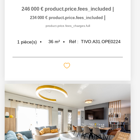
246 000 €
product.price.fees_included
|
|
234 000 €
product.price.fees_included
product.price.fees_charges.full
36
m²
Réf :
TIVO.A31.OPE0224
1
pièce(s)