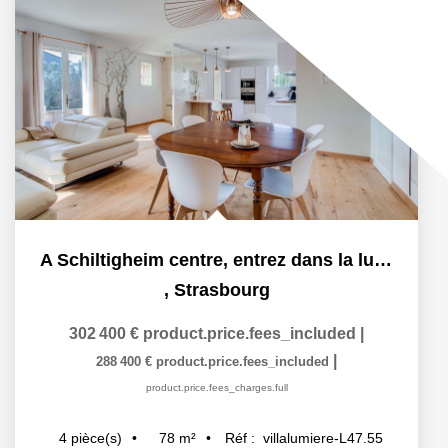
A Schiltigheim centre, entrez dans la lumière !
,
Strasbourg
302 400 €
product.price.fees_included
|
|
288 400 €
product.price.fees_included
product.price.fees_charges.full
78
m²
Réf :
villalumiere-L47.55
4
pièce(s)