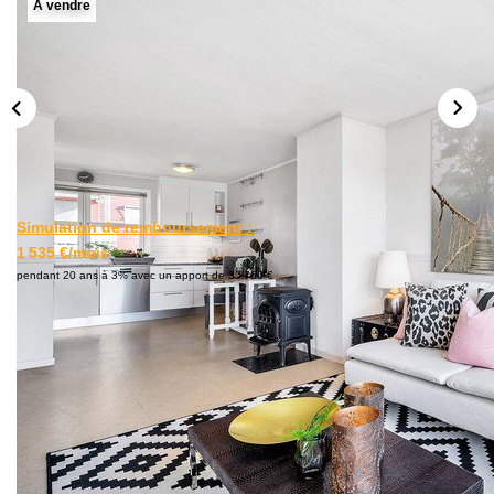
A vendre
L'AGENCE
Notre Agence
Notre Équipe
Nos Actualités
Contact
Simulation de remboursement :
EXTRANET GESTION
1 535 €/mois
pendant 20 ans à 3% avec un apport de 30 760 €
Description
Réf : HELIO603.SL
ILLKIRCH LE LONG DU CANAL- ENVIRONNEMENT
CALME ET RECHERCHE