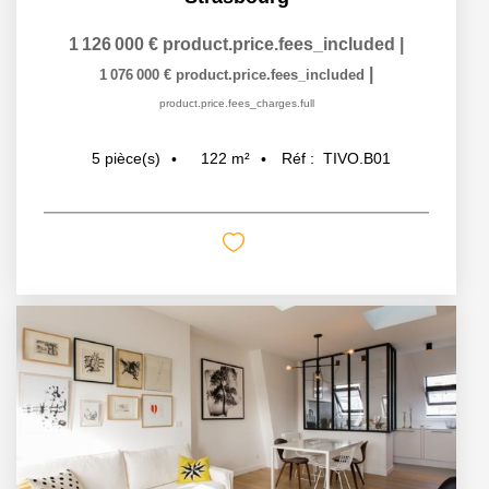
1 126 000 €
product.price.fees_included
|
|
1 076 000 €
product.price.fees_included
product.price.fees_charges.full
122
m²
Réf :
TIVO.B01
5
pièce(s)