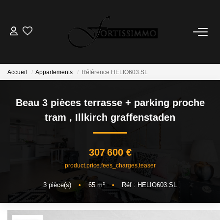
VENTES
Tous Nos Biens
Accueil
Appartements
Référence HELIO603.SL
Ancien
Beau 3 pièces terrasse + parking proche
Neuf
tram
,
Illkirch graffenstaden
LOCATIONS
307 600 €
GESTION
product.price.fees_charges.teaser
3
pièce(s)
•
65
m²
•
Réf : HELIO603.SL
ESTIMATION