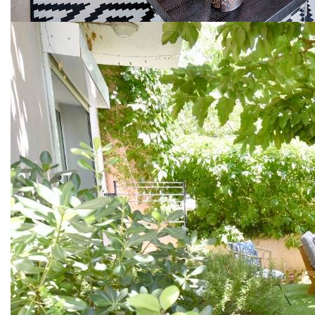
A 25 MINUTES DE STRASBOURG EN TRAM LIGNE A
OU E, proche arrêt Lixenbuhl
UNE RESIDENCE EN RESPECT AVEC LA NATURE :
18% d'emprise construite contre 82% d'espace vert
LES ATOUTS
- 280 panneaux photovoltaïques en toiture
- Facilité de stationnement -
- accès autoroute/bus et tram en moins de 5 minutes
- Appartement orientés avec une belle vue sur le verger ou
promenade du quartier.
Ce 3 pièces généreux de 64,5m2 dispose d'une terrasse
plein sud de 14m2.
Une belle opportunité à saisir.
**
Honoraires à la charge du vendeur
Nos honoraires
Nous contacter