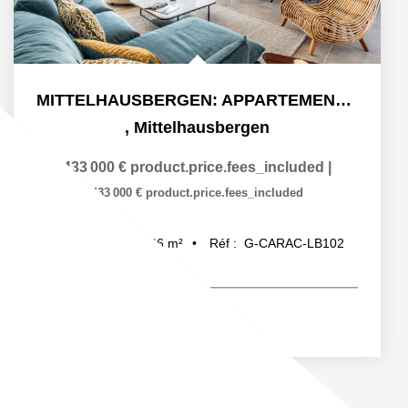
MITTELHAUSBERGEN: APPARTEMENT 4 PIECES AVEC TERRASSE
,
Mittelhausbergen
433 000 €
product.price.fees_included
|
433 000 €
product.price.fees_included
86
m²
Réf :
G-CARAC-LB102
4
pièce(s)