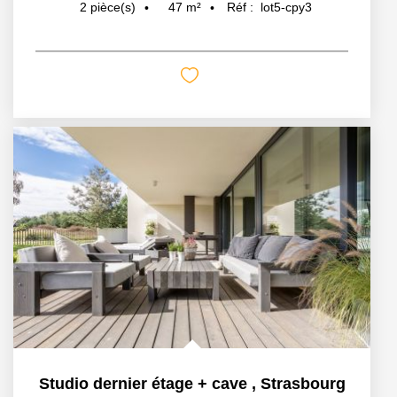
47
m²
Réf :
lot5-cpy3
2
pièce(s)
Studio dernier étage + cave
,
Strasbourg