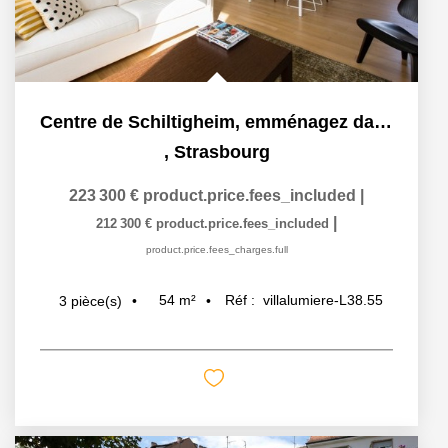
Centre de Schiltigheim, emménagez dans la lumière
,
Strasbourg
223 300 €
product.price.fees_included
|
|
212 300 €
product.price.fees_included
product.price.fees_charges.full
54
m²
Réf :
villalumiere-L38.55
3
pièce(s)