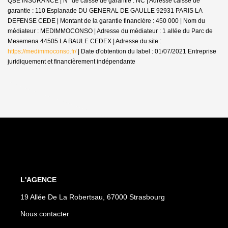
QBE INSURANCE | N° de caisse de garantie : NC | Adresse caisse de
garantie : 110 Esplanade DU GENERAL DE GAULLE 92931 PARIS LA
DEFENSE CEDE | Montant de la garantie financière : 450 000 | Nom du
médiateur : MEDIMMOCONSO | Adresse du médiateur : 1 allée du Parc de
Mesemena 44505 LA BAULE CEDEX | Adresse du site :
https://medimmoconso.fr/
| Date d'obtention du label : 01/07/2021
Entreprise
juridiquement et financièrement indépendante
L'AGENCE
19 Allée De La Robertsau, 67000 Strasbourg
Nous contacter