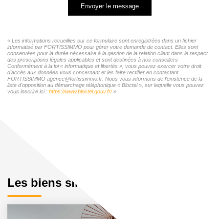
Envoyer le message
« Les informations recueillies sur ce formulaire sont enregistrées dans un fichier
informatisé par FORTISSIMMO pour gérer votre demande de contact. Elles sont
conservées pour la durée nécessaire à la gestion de la relation client dans le respect
des prescriptions légales applicables et sont destinées à nos conseillers
Conformément à la loi « informatique et libertés », vous pouvez exercer votre droit
d'accès aux données vous concernant et les faire rectifier en contactant
FORTISSIMMO agence@fortissimmo.fr. Nous vous informons de l'existence de la
liste d'opposition au démarchage téléphonique « Bloctel », sur laquelle vous pouvez
vous inscrire ici :
https://www.bloctel.gouv.fr/
»
Les biens similaires