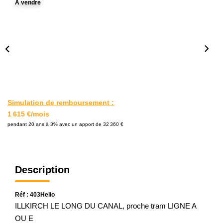
A vendre
L'AGENCE
Notre Agence
Notre Équipe
Nos Actualités
Contact
Simulation de remboursement :
1 615 €/mois
EXTRANET GESTION
pendant 20 ans à 3% avec un apport de 32 360 €
Description
Réf : 403Helio
ILLKIRCH LE LONG DU CANAL, proche tram LIGNE A
OU E