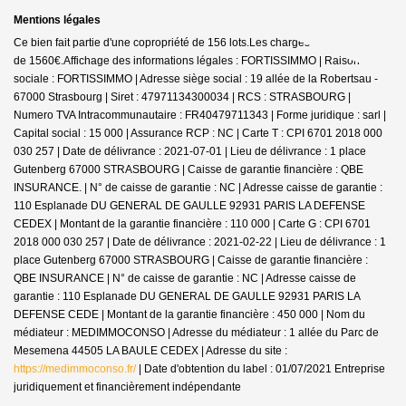
Mentions légales
Ce bien fait partie d'une copropriété de 156 lots.Les charges annuelles sont
de 1560€.
Affichage des informations légales : FORTISSIMMO | Raison
sociale : FORTISSIMMO | Adresse siège social : 19 allée de la Robertsau -
67000 Strasbourg | Siret : 47971134300034 | RCS : STRASBOURG |
Numero TVA Intracommunautaire : FR40479711343 | Forme juridique : sarl |
Capital social : 15 000 | Assurance RCP : NC |
Carte T : CPI 6701 2018 000
030 257 | Date de délivrance : 2021-07-01 | Lieu de délivrance : 1 place
Gutenberg 67000 STRASBOURG | Caisse de garantie financière : QBE
INSURANCE. | N° de caisse de garantie : NC | Adresse caisse de garantie :
110 Esplanade DU GENERAL DE GAULLE 92931 PARIS LA DEFENSE
CEDEX | Montant de la garantie financière : 110 000 | Carte G : CPI 6701
2018 000 030 257 | Date de délivrance : 2021-02-22 | Lieu de délivrance : 1
place Gutenberg 67000 STRASBOURG | Caisse de garantie financière :
QBE INSURANCE | N° de caisse de garantie : NC | Adresse caisse de
garantie : 110 Esplanade DU GENERAL DE GAULLE 92931 PARIS LA
DEFENSE CEDE | Montant de la garantie financière : 450 000 | Nom du
médiateur : MEDIMMOCONSO | Adresse du médiateur : 1 allée du Parc de
Mesemena 44505 LA BAULE CEDEX | Adresse du site :
https://medimmoconso.fr/
| Date d'obtention du label : 01/07/2021
Entreprise
juridiquement et financièrement indépendante