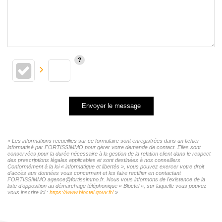
Envoyer le message
« Les informations recueillies sur ce formulaire sont enregistrées dans un fichier
informatisé par FORTISSIMMO pour gérer votre demande de contact. Elles sont
conservées pour la durée nécessaire à la gestion de la relation client dans le respect
des prescriptions légales applicables et sont destinées à nos conseillers
Conformément à la loi « informatique et libertés », vous pouvez exercer votre droit
d'accès aux données vous concernant et les faire rectifier en contactant
FORTISSIMMO agence@fortissimmo.fr. Nous vous informons de l'existence de la
liste d'opposition au démarchage téléphonique « Bloctel », sur laquelle vous pouvez
vous inscrire ici :
https://www.bloctel.gouv.fr/
»