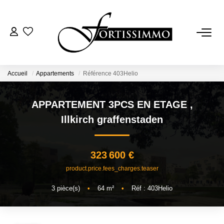
VENTES
Tous Nos Biens
Accueil
Appartements
Référence 403Helio
Ancien
APPARTEMENT 3PCS EN ETAGE
,
Neuf
Illkirch graffenstaden
LOCATIONS
323 600 €
product.price.fees_charges.teaser
GESTION
3
pièce(s)
•
64
m²
•
Réf : 403Helio
ESTIMATION