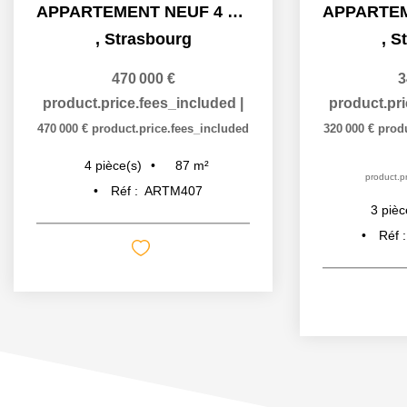
APPARTEMENT NEUF 4 PIECES À STRASBOURG ART MODERNE - GARE
,
Strasbourg
,
S
470 000 €
3
product.price.fees_included
|
product.pr
470 000 €
product.price.fees_included
320 000 €
prod
87
m²
4
pièce(s)
product.pr
Réf :
ARTM407
3
pièc
Réf 