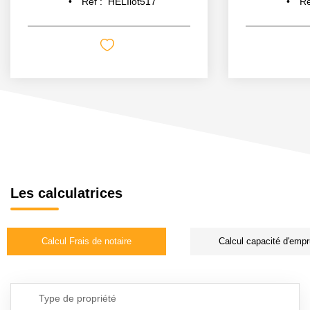
Réf :
HELIlot517
Ré
Les calculatrices
Calcul Frais de notaire
Calcul capacité d'empr