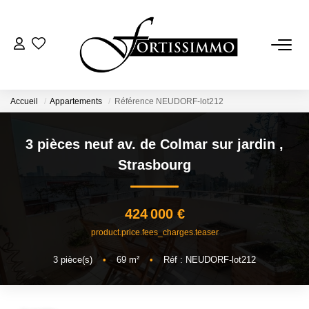
VENTES
Tous Nos Biens
Accueil
Appartements
Référence NEUDORF-lot212
Ancien
3 pièces neuf av. de Colmar sur jardin
,
Neuf
Strasbourg
LOCATIONS
424 000 €
product.price.fees_charges.teaser
GESTION
3
pièce(s)
•
69
m²
•
Réf : NEUDORF-lot212
ESTIMATION