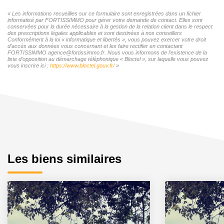
« Les informations recueillies sur ce formulaire sont enregistrées dans un fichier
informatisé par FORTISSIMMO pour gérer votre demande de contact. Elles sont
conservées pour la durée nécessaire à la gestion de la relation client dans le respect
des prescriptions légales applicables et sont destinées à nos conseillers
Conformément à la loi « informatique et libertés », vous pouvez exercer votre droit
d'accès aux données vous concernant et les faire rectifier en contactant
FORTISSIMMO agence@fortissimmo.fr. Nous vous informons de l'existence de la
liste d'opposition au démarchage téléphonique « Bloctel », sur laquelle vous pouvez
vous inscrire ici :
https://www.bloctel.gouv.fr/
»
Les biens similaires