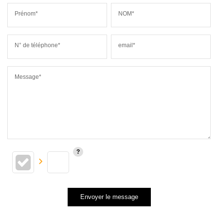
Prénom*
NOM*
N° de téléphone*
email*
Message*
Envoyer le message