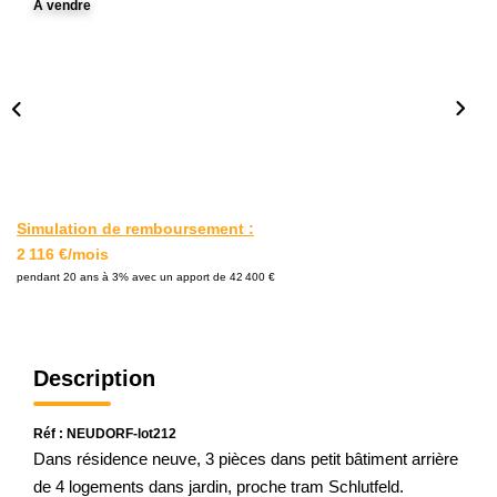
A vendre
L'AGENCE
Notre Agence
Notre Équipe
Nos Actualités
Contact
Simulation de remboursement :
2 116 €/mois
EXTRANET GESTION
pendant 20 ans à 3% avec un apport de 42 400 €
Description
Réf : NEUDORF-lot212
Dans résidence neuve, 3 pièces dans petit bâtiment arrière
de 4 logements dans jardin, proche tram Schlutfeld.