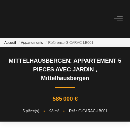
VENTES
Tous Nos Biens
Accueil
Appartements
Référence G-CARAC-LB001
Ancien
MITTELHAUSBERGEN: APPARTEMENT 5
Neuf
PIECES AVEC JARDIN
,
Mittelhausbergen
LOCATIONS
585 000 €
GESTION
5
pièce(s)
•
98
m²
•
Réf : G-CARAC-LB001
ESTIMATION