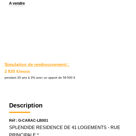
L'AGENCE
A vendre
Notre Agence
Notre Équipe
Nos Actualités
Contact
Simulation de remboursement :
EXTRANET GESTION
2 920 €/mois
pendant 20 ans à 3% avec un apport de 58 500 €
Description
Réf : G-CARAC-LB001
SPLENDIDE RESIDENCE DE 41 LOGEMENTS - RUE
PRINCIPALE *