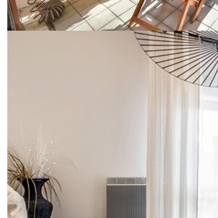
Le Neudorf est votre quartier favori ? Vous souhaitez
investir pour acquérir votre résidence principale ou réaliser
votre premier investissement locatif sur ce secteur prisé et
recherché ? Nous avons ce qu'il vous faut du 2 à 5 pièces
au sein de 3 résidences à taille humaines, situées au centre
de ce quartier.
Nous vous proposons des appartements allant de 38 à 106
m², du rez-de-jardin à l'attique. Chaque appartement
dispose d'une terrasse ou d'un balcon, ainsi qu'une place
de stationnement privative.
LES ATOUTS
- Des résidences RT 2012 : excellente isolation phonique et
thermique
- Chauffage individuelle au sol pour un gain d'espace
- Résidence à taille humaine