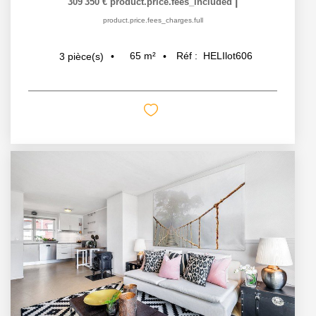
|
309 350 €
product.price.fees_included
product.price.fees_charges.full
65
m²
Réf :
HELIlot606
3
pièce(s)