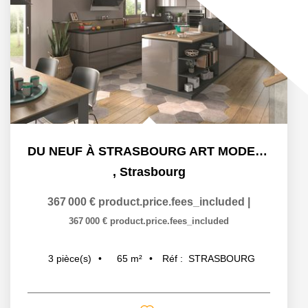
DU NEUF À STRASBOURG ART MODERNE - GARE
,
Strasbourg
367 000 €
product.price.fees_included
|
367 000 €
product.price.fees_included
65
m²
Réf :
STRASBOURG
3
pièce(s)