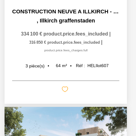
CONSTRUCTION NEUVE A ILLKIRCH - QUARTIER LES PRAIRIES DU...
,
Illkirch graffenstaden
334 100 €
product.price.fees_included
|
|
316 850 €
product.price.fees_included
product.price.fees_charges.full
64
m²
Réf :
HELIlot607
3
pièce(s)