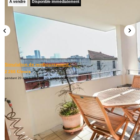
A vendre
Disponible immédiatement
L'AGENCE
Notre Agence
Notre Équipe
Nos Actualités
Contact
Simulation de remboursement :
EXTRANET GESTION
2 266 €/mois
pendant 20 ans à 3% avec un apport de 45 400 €
Description
Réf : Apparte
Beau et grand 3 pièces duplex de 79m2 au sol, 70 m2
habitable, terrasse 9m2 ouest, parking privatif.