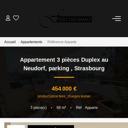
VENTES
Tous Nos Biens
Accueil
Appartements
Référence Apparte
Ancien
Appartement 3 pièces Duplex au
Neuf
Neudorf, parking
,
Strasbourg
LOCATIONS
454 000 €
GESTION
product.price.fees_charges.teaser
3
pièce(s)
•
68
m²
•
Réf : Apparte
ESTIMATION