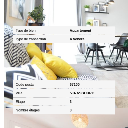
Général
Type de bien
Appartement
Type de transaction
A vendre
Localisation
Code postal
67100
Ville
STRASBOURG
Etage
3
Nombre étages
3