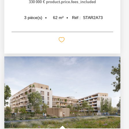
330 000 €
product.price.fees_included
62
m²
Réf :
STAR2A73
3
pièce(s)