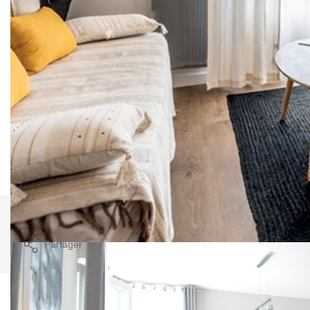
- Appartements personnalisables
- Orientations bioclimatiques des bâtiments pour un
maximum de luminosité
- Commerces et accès tram/bus à moins de 5 minutes à
pied.
Contactez-nous vite pour en savoir plus.
**
Honoraires à la charge du vendeur
Nos honoraires
Nous contacter
Imprimer
Partager
Calculer mon budget
Caractéristiques détaillées