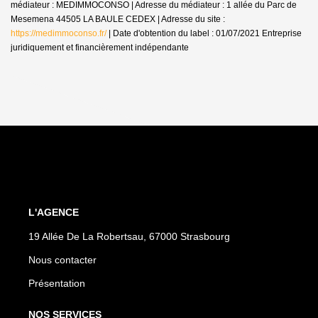
médiateur : MEDIMMOCONSO | Adresse du médiateur : 1 allée du Parc de
Mesemena 44505 LA BAULE CEDEX | Adresse du site :
https://medimmoconso.fr/
| Date d'obtention du label : 01/07/2021
Entreprise
juridiquement et financièrement indépendante
L'AGENCE
19 Allée De La Robertsau, 67000 Strasbourg
Nous contacter
Présentation
NOS SERVICES