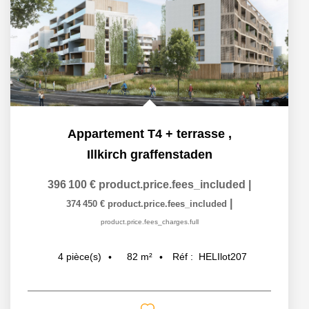
Appartement T4 + terrasse
,
Illkirch graffenstaden
396 100 €
product.price.fees_included
|
|
374 450 €
product.price.fees_included
product.price.fees_charges.full
82
m²
Réf :
HELIlot207
4
pièce(s)