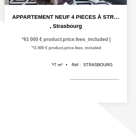
APPARTEMENT NEUF 4 PIECES À STRASBOURG ART MODERNE - GARE
,
Strasbourg
461 000 €
product.price.fees_included
|
461 000 €
product.price.fees_included
87
m²
Réf :
STRASBOURG
4
pièce(s)