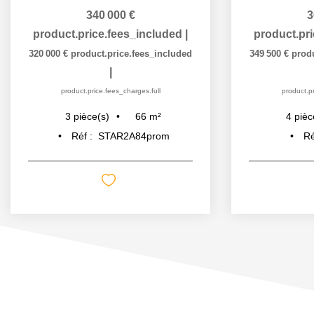
340 000 €
3
product.price.fees_included
|
product.pr
320 000 €
product.price.fees_included
349 500 €
prod
|
product.price.fees_charges.full
product.pr
66
m²
3
pièce(s)
4
pièc
Réf :
STAR2A84prom
Ré