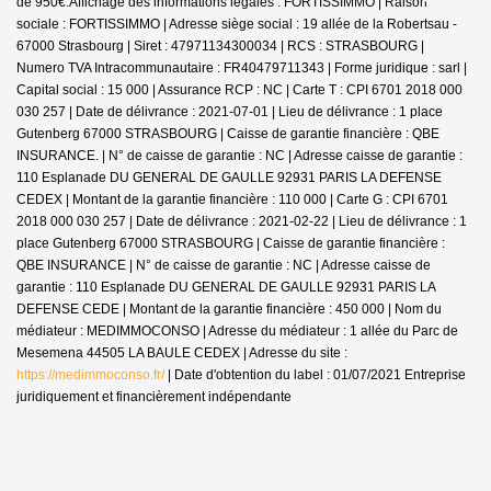
de 950€.
Affichage des informations légales : FORTISSIMMO | Raison
sociale : FORTISSIMMO | Adresse siège social : 19 allée de la Robertsau -
67000 Strasbourg | Siret : 47971134300034 | RCS : STRASBOURG |
Numero TVA Intracommunautaire : FR40479711343 | Forme juridique : sarl |
Capital social : 15 000 | Assurance RCP : NC |
Carte T : CPI 6701 2018 000
030 257 | Date de délivrance : 2021-07-01 | Lieu de délivrance : 1 place
Gutenberg 67000 STRASBOURG | Caisse de garantie financière : QBE
INSURANCE. | N° de caisse de garantie : NC | Adresse caisse de garantie :
110 Esplanade DU GENERAL DE GAULLE 92931 PARIS LA DEFENSE
CEDEX | Montant de la garantie financière : 110 000 | Carte G : CPI 6701
2018 000 030 257 | Date de délivrance : 2021-02-22 | Lieu de délivrance : 1
place Gutenberg 67000 STRASBOURG | Caisse de garantie financière :
QBE INSURANCE | N° de caisse de garantie : NC | Adresse caisse de
garantie : 110 Esplanade DU GENERAL DE GAULLE 92931 PARIS LA
DEFENSE CEDE | Montant de la garantie financière : 450 000 | Nom du
médiateur : MEDIMMOCONSO | Adresse du médiateur : 1 allée du Parc de
Mesemena 44505 LA BAULE CEDEX | Adresse du site :
https://medimmoconso.fr/
| Date d'obtention du label : 01/07/2021
Entreprise
juridiquement et financièrement indépendante