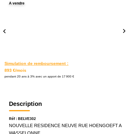
A vendre
L'AGENCE
Notre Agence
Notre Équipe
Nos Actualités
Contact
Simulation de remboursement :
893 €/mois
EXTRANET GESTION
pendant 20 ans à 3% avec un apport de 17 900 €
Description
Réf : BELVE302
NOUVELLE RESIDENCE NEUVE RUE HOENGOEFT A
WASSELONNE