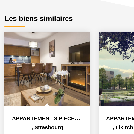
Les biens similaires
APPARTEMENT 3 PIECES - PROGRAMME QUARTIER DU DANUBE A...
,
Strasbourg
,
Illkirc