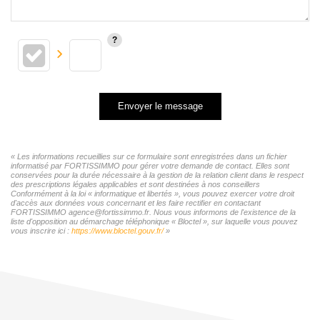
Envoyer le message
« Les informations recueillies sur ce formulaire sont enregistrées dans un fichier
informatisé par FORTISSIMMO pour gérer votre demande de contact. Elles sont
conservées pour la durée nécessaire à la gestion de la relation client dans le respect
des prescriptions légales applicables et sont destinées à nos conseillers
Conformément à la loi « informatique et libertés », vous pouvez exercer votre droit
d'accès aux données vous concernant et les faire rectifier en contactant
FORTISSIMMO agence@fortissimmo.fr. Nous vous informons de l'existence de la
liste d'opposition au démarchage téléphonique « Bloctel », sur laquelle vous pouvez
vous inscrire ici :
https://www.bloctel.gouv.fr/
»