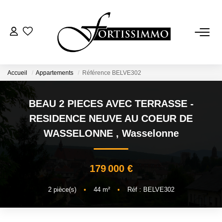
VENTES
Tous Nos Biens
Accueil
Appartements
Référence BELVE302
Ancien
BEAU 2 PIECES AVEC TERRASSE -
Neuf
RESIDENCE NEUVE AU COEUR DE
WASSELONNE
,
Wasselonne
LOCATIONS
179 000 €
GESTION
2
pièce(s)
•
44
m²
•
Réf : BELVE302
ESTIMATION