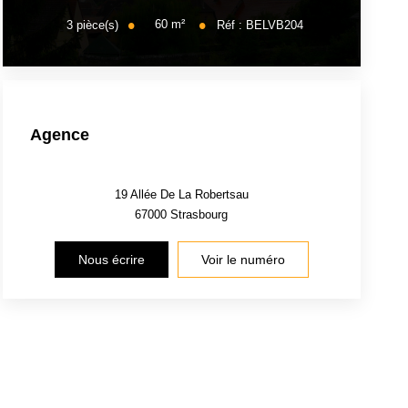
60
m²
3
pièce(s)
Réf :
BELVB204
Agence
19 Allée De La Robertsau
67000
Strasbourg
Nous écrire
Voir le numéro