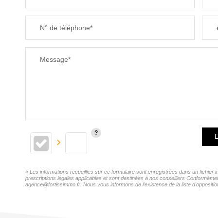
N° de téléphone*
Message*
E
« Les informations recueillies sur ce formulaire sont enregistrées dans un fichie
prescriptions légales applicables et sont destinées à nos conseillers Conformémen
agence@fortissimmo.fr. Nous vous informons de l'existence de la liste d'oppositio