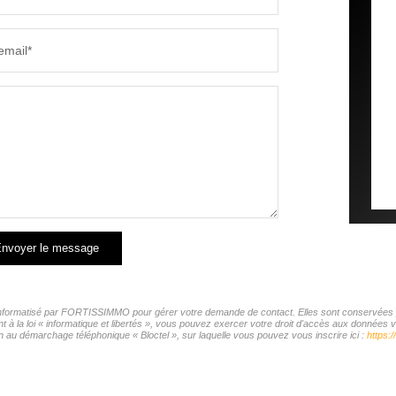
email*
nvoyer le message
r informatisé par FORTISSIMMO pour gérer votre demande de contact. Elles sont conservées pou
t à la loi « informatique et libertés », vous pouvez exercer votre droit d'accès aux donnée
n au démarchage téléphonique « Bloctel », sur laquelle vous pouvez vous inscrire ici :
https:/