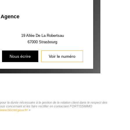
Agence
19 Allée De La Robertsau
67000
Strasbourg
Nous écrire
Voir le numéro
r la durée nécessaire à la gestion de la relation client dans le respect des
s vous concernant et les faire rectifier en contactant FORTISSIMMO
/www.bloctel.gouv.fr/
»