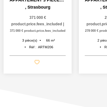
,
Strasbourg
,
S
371 000 €
2
product.price.fees_included
|
product.pr
371 000 €
product.price.fees_included
278 000 €
prod
66
m²
3
pièce(s)
2
pièc
Réf :
ARTM206
R