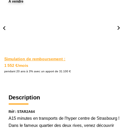
A vendre
L'AGENCE
Notre Agence
Notre Équipe
Nos Actualités
Contact
Simulation de remboursement :
1 552 €/mois
EXTRANET GESTION
pendant 20 ans à 3% avec un apport de 31 100 €
Description
Réf : STAR2A64
A15 minutes en transports de l'hyper centre de Strasbourg !
Dans le fameux quartier des deux rives, venez découvrir