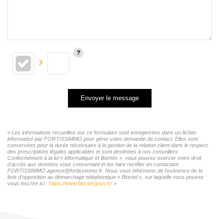
Envoyer le message
« Les informations recueillies sur ce formulaire sont enregistrées dans un fichier
informatisé par FORTISSIMMO pour gérer votre demande de contact. Elles sont
conservées pour la durée nécessaire à la gestion de la relation client dans le respect
des prescriptions légales applicables et sont destinées à nos conseillers
Conformément à la loi « informatique et libertés », vous pouvez exercer votre droit
d'accès aux données vous concernant et les faire rectifier en contactant
FORTISSIMMO agence@fortissimmo.fr. Nous vous informons de l'existence de la
liste d'opposition au démarchage téléphonique « Bloctel », sur laquelle vous pouvez
vous inscrire ici :
https://www.bloctel.gouv.fr/
»