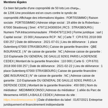
Mentions légales
Ce bien fait partie d'une copropriété de 50 lots.Les charges annuelles sont
de 120€.
Une procédure est en cours contre le syndic de
copropriété.
Affichage des informations légales : FORTISSIMMO | Raison
sociale : FORTISSIMMO | Adresse siège social : 19 allée de la Robertsau -
67000 Strasbourg | Siret : 47971134300034 | RCS : STRASBOURG |
Numero TVA Intracommunautaire : FR40479711343 | Forme juridique : sarl |
Capital social : 15 000 | Assurance RCP : NC |
Carte T : CPI 6701 2018 000
030 257 | Date de délivrance : 2021-07-01 | Lieu de délivrance : 1 place
Gutenberg 67000 STRASBOURG | Caisse de garantie financière : QBE
INSURANCE. | N° de caisse de garantie : NC | Adresse caisse de garantie :
110 Esplanade DU GENERAL DE GAULLE 92931 PARIS LA DEFENSE
CEDEX | Montant de la garantie financière : 110 000 | Carte G : CPI 6701
2018 000 030 257 | Date de délivrance : 2021-02-22 | Lieu de délivrance : 1
place Gutenberg 67000 STRASBOURG | Caisse de garantie financière :
QBE INSURANCE | N° de caisse de garantie : NC | Adresse caisse de
garantie : 110 Esplanade DU GENERAL DE GAULLE 92931 PARIS LA
DEFENSE CEDE | Montant de la garantie financière : 450 000 | Nom du
médiateur : MEDIMMOCONSO | Adresse du médiateur : 1 allée du Parc de
Mesemena 44505 LA BAULE CEDEX | Adresse du site :
https://medimmoconso.fr/
| Date d'obtention du label : 01/07/2021
Entreprise
juridiquement et financièrement indépendante