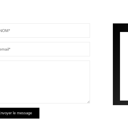
NOM*
email*
nvoyer le message