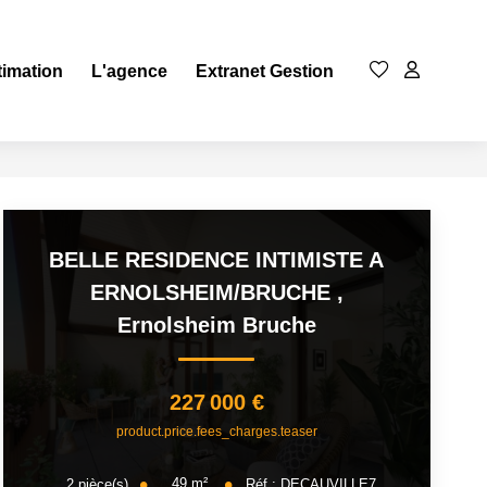
timation
L'agence
Extranet Gestion
BELLE RESIDENCE INTIMISTE A
ERNOLSHEIM/BRUCHE
,
Ernolsheim Bruche
227 000 €
product.price.fees_charges.teaser
49
m²
2
pièce(s)
Réf :
DECAUVILLE7