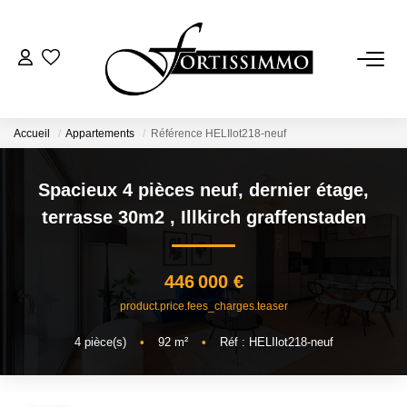
VENTES
Tous Nos Biens
Accueil
Appartements
Référence HELIlot218-neuf
Ancien
Spacieux 4 pièces neuf, dernier étage,
Neuf
terrasse 30m2
,
Illkirch graffenstaden
LOCATIONS
446 000 €
product.price.fees_charges.teaser
GESTION
4
pièce(s)
•
92
m²
•
Réf : HELIlot218-neuf
ESTIMATION