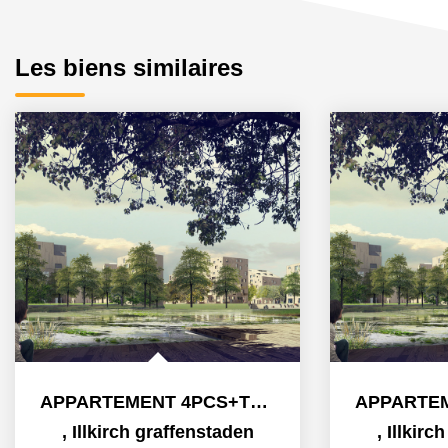
Les biens similaires
APPARTEMENT 4PCS+TERRASSE
,
Illkirch graffenstaden
,
Illkirc