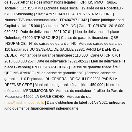
de 1800€.
Affichage des informations légales : FORTISSIMMO | Raison
sociale : FORTISSIMMO | Adresse siège social : 19 allée de la Robertsau -
67000 Strasbourg | Siret : 47971134300034 | RCS : STRASBOURG |
Numero TVA Intracommunautaire : FR40479711343 | Forme juridique : sarl |
Capital social : 15 000 | Assurance RCP : NC |
Carte T : CPI 6701 2018 000
030 257 | Date de délivrance : 2021-07-01 | Lieu de délivrance : 1 place
Gutenberg 67000 STRASBOURG | Caisse de garantie financière : QBE
INSURANCE. | N° de caisse de garantie : NC | Adresse caisse de garantie :
110 Esplanade DU GENERAL DE GAULLE 92931 PARIS LA DEFENSE
CEDEX | Montant de la garantie financière : 110 000 | Carte G : CPI 6701
2018 000 030 257 | Date de délivrance : 2021-02-22 | Lieu de délivrance : 1
place Gutenberg 67000 STRASBOURG | Caisse de garantie financière :
QBE INSURANCE | N° de caisse de garantie : NC | Adresse caisse de
garantie : 110 Esplanade DU GENERAL DE GAULLE 92931 PARIS LA
DEFENSE CEDE | Montant de la garantie financière : 450 000 | Nom du
médiateur : MEDIMMOCONSO | Adresse du médiateur : 1 allée du Parc de
Mesemena 44505 LA BAULE CEDEX | Adresse du site :
https://medimmoconso.fr/
| Date d'obtention du label : 01/07/2021
Entreprise
juridiquement et financièrement indépendante