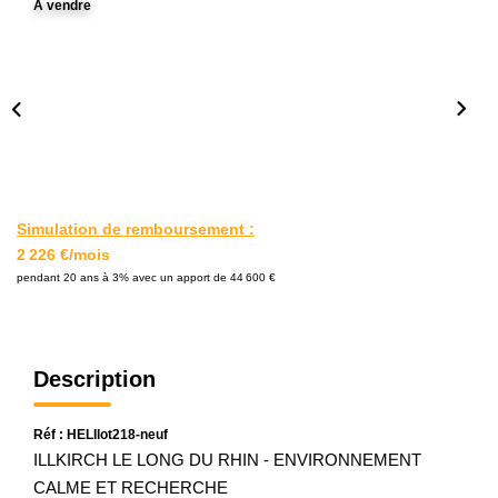
A vendre
L'AGENCE
Notre Agence
Notre Équipe
Nos Actualités
Contact
Simulation de remboursement :
2 226 €/mois
EXTRANET GESTION
pendant 20 ans à 3% avec un apport de 44 600 €
Description
Réf : HELIlot218-neuf
ILLKIRCH LE LONG DU RHIN - ENVIRONNEMENT
CALME ET RECHERCHE