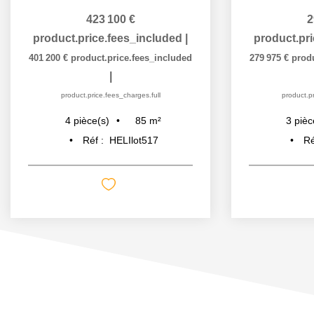
423 100 €
2
product.price.fees_included
|
product.pr
401 200 €
product.price.fees_included
279 975 €
prod
|
product.price.fees_charges.full
product.pr
85
m²
4
pièce(s)
3
pièc
Réf :
HELIlot517
Ré