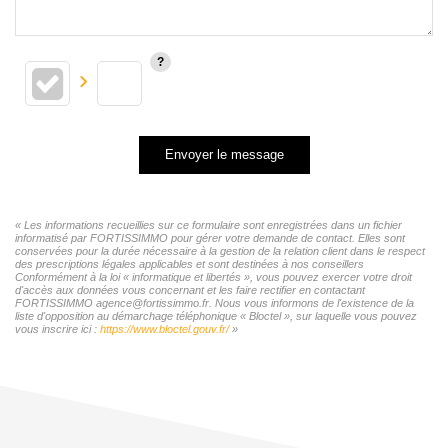
Envoyer le message
« Les informations recueillies sur ce formulaire sont enregistrées dans un fichier
informatisé par FORTISSIMMO pour gérer votre demande de contact. Elles sont
conservées pour la durée nécessaire à la gestion de la relation client dans le respect
des prescriptions légales applicables et sont destinées à nos conseillers
Conformément à la loi « informatique et libertés », vous pouvez exercer votre droit
d'accès aux données vous concernant et les faire rectifier en contactant
FORTISSIMMO agence@fortissimmo.fr. Nous vous informons de l'existence de la
liste d'opposition au démarchage téléphonique « Bloctel », sur laquelle vous pouvez
vous inscrire ici :
https://www.bloctel.gouv.fr/
»