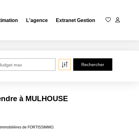
timation
L'agence
Extranet Gestion
Budget max
vendre à MULHOUSE
s immobilières de FORTISSIMMO.