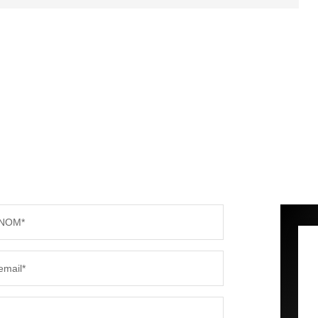
NOM*
email*