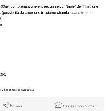
99m² comprenant une entrée, un séjour "triple" de 44m², une
(possibilité de créer une troisième chambre sans trop de
é.
r.
COR.
TC à la charge de l'acquéreur
Partager
Calculer mon budget