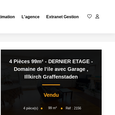
timation
L'agence
Extranet Gestion
4 Pièces 99m² - DERNIER ETAGE -
Domaine de l'ile avec Garage
,
Illkirch Graffenstaden
Vendu
99
m²
4
pièce(s)
Réf :
2156