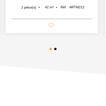
42
m²
Réf :
ARTM212
2
pièce(s)