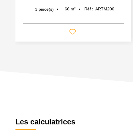
66
m²
Réf :
ARTM206
3
pièce(s)
Les calculatrices