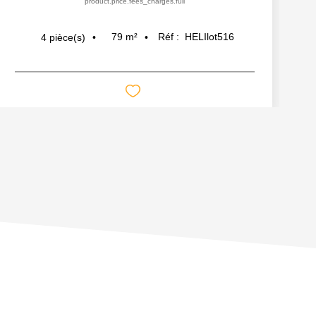
product.price.fees_charges.full
79
m²
Réf :
HELIlot516
4
pièce(s)