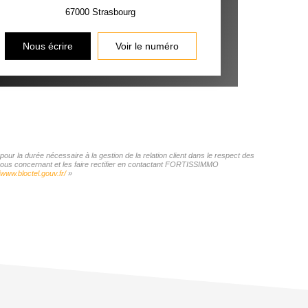
67000
Strasbourg
Nous écrire
Voir le numéro
r la durée nécessaire à la gestion de la relation client dans le respect des
s vous concernant et les faire rectifier en contactant FORTISSIMMO
/www.bloctel.gouv.fr/
»