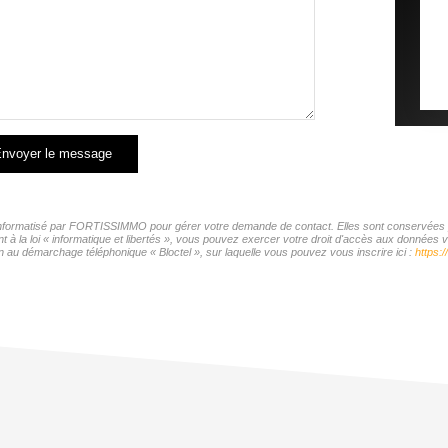
nvoyer le message
r informatisé par FORTISSIMMO pour gérer votre demande de contact. Elles sont conservées pou
t à la loi « informatique et libertés », vous pouvez exercer votre droit d'accès aux donnée
n au démarchage téléphonique « Bloctel », sur laquelle vous pouvez vous inscrire ici :
https:/