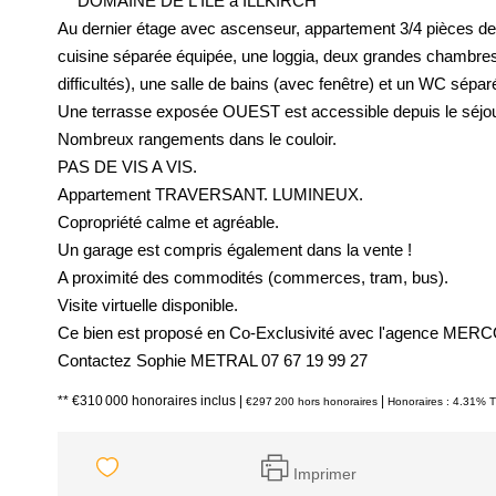
***DOMAINE DE L'ILE à ILLKIRCH***
Au dernier étage avec ascenseur, appartement 3/4 pièces de 
cuisine séparée équipée, une loggia, deux grandes chambres 
difficultés), une salle de bains (avec fenêtre) et un WC sépar
Une terrasse exposée OUEST est accessible depuis le séjou
Nombreux rangements dans le couloir.
PAS DE VIS A VIS.
Appartement TRAVERSANT. LUMINEUX.
Copropriété calme et agréable.
Un garage est compris également dans la vente !
A proximité des commodités (commerces, tram, bus).
Visite virtuelle disponible.
Ce bien est proposé en Co-Exclusivité avec l'agence MER
Contactez Sophie METRAL 07 67 19 99 27
** €310 000
honoraires inclus
|
|
€297 200
hors honoraires
Honoraires : 4.31% T
Imprimer