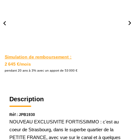
L'AGENCE
Notre Agence
Notre Équipe
Nos Actualités
Contact
Simulation de remboursement :
2 645 €/mois
pendant 20 ans à 3% avec un apport de 53 000 €
EXTRANET GESTION
Description
Réf : JPB1930
NOUVEAU EXCLUSIVITE FORTISSIMMO : c'est au
coeur de Strasbourg, dans le superbe quartier de la
PETITE FRANCE, avec vue sur le canal et à quelques