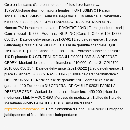
Ce bien fait partie d'une copropriété de 4 lots.Les charges annuelles sont de
1575€.
Affichage des informations légales : FORTISSIMMO | Raison
sociale : FORTISSIMMO | Adresse siège social : 19 allée de la Robertsau -
67000 Strasbourg | Siret : 47971134300034 | RCS : STRASBOURG |
Numero TVA Intracommunautaire : FR40479711343 | Forme juridique : sarl |
Capital social : 15 000 | Assurance RCP : NC |
Carte T : CPI 6701 2018 000
030 257 | Date de délivrance : 2021-07-01 | Lieu de délivrance : 1 place
Gutenberg 67000 STRASBOURG | Caisse de garantie financière : QBE
INSURANCE. | N° de caisse de garantie : NC | Adresse caisse de garantie :
110 Esplanade DU GENERAL DE GAULLE 92931 PARIS LA DEFENSE
CEDEX | Montant de la garantie financière : 110 000 | Carte G : CPI 6701
2018 000 030 257 | Date de délivrance : 2021-02-22 | Lieu de délivrance : 1
place Gutenberg 67000 STRASBOURG | Caisse de garantie financière :
QBE INSURANCE | N° de caisse de garantie : NC | Adresse caisse de
garantie : 110 Esplanade DU GENERAL DE GAULLE 92931 PARIS LA
DEFENSE CEDE | Montant de la garantie financière : 450 000 | Nom du
médiateur : MEDIMMOCONSO | Adresse du médiateur : 1 allée du Parc de
Mesemena 44505 LA BAULE CEDEX | Adresse du site :
https://medimmoconso.fr/
| Date d'obtention du label : 01/07/2021
Entreprise
juridiquement et financièrement indépendante