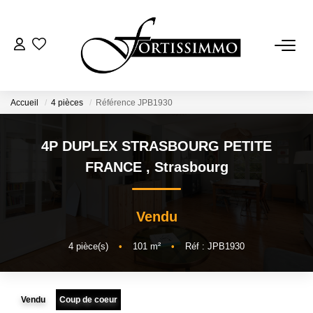
VENTES
Tous Nos Biens
Accueil
4 pièces
Référence JPB1930
Ancien
4P DUPLEX STRASBOURG PETITE
Neuf
FRANCE
,
Strasbourg
LOCATIONS
Vendu
GESTION
4
pièce(s)
•
101
m²
•
Réf : JPB1930
ESTIMATION
Vendu
Coup de coeur