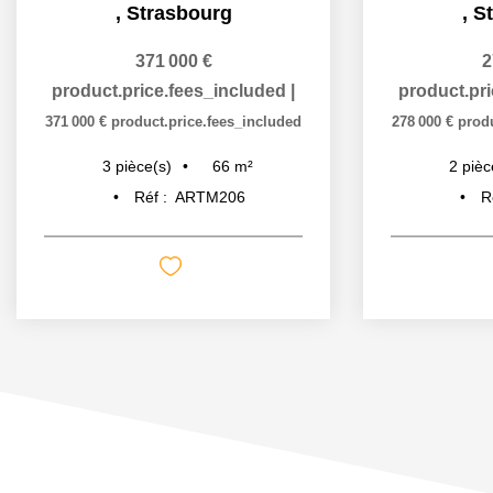
,
Strasbourg
,
S
371 000 €
2
product.price.fees_included
|
product.pr
371 000 €
product.price.fees_included
278 000 €
prod
66
m²
3
pièce(s)
2
pièc
Réf :
ARTM206
R