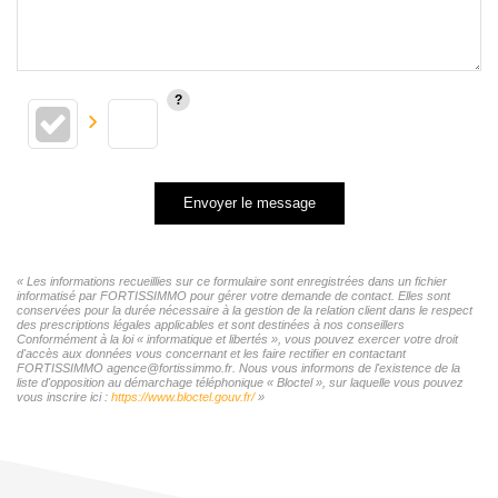
Envoyer le message
« Les informations recueillies sur ce formulaire sont enregistrées dans un fichier
informatisé par FORTISSIMMO pour gérer votre demande de contact. Elles sont
conservées pour la durée nécessaire à la gestion de la relation client dans le respect
des prescriptions légales applicables et sont destinées à nos conseillers
Conformément à la loi « informatique et libertés », vous pouvez exercer votre droit
d'accès aux données vous concernant et les faire rectifier en contactant
FORTISSIMMO agence@fortissimmo.fr. Nous vous informons de l'existence de la
liste d'opposition au démarchage téléphonique « Bloctel », sur laquelle vous pouvez
vous inscrire ici :
https://www.bloctel.gouv.fr/
»