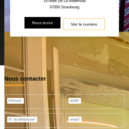
19 Allée De La Robertsau
67000
Strasbourg
Nous écrire
Voir le numéro
Nous contacter
Prénom*
NOM*
N° de téléphone*
email*