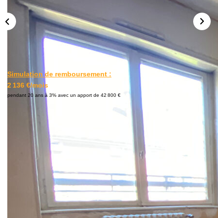
L'AGENCE
Notre Agence
Notre Équipe
Nos Actualités
Contact
Simulation de remboursement :
2 136 €/mois
pendant 20 ans à 3% avec un apport de 42 800 €
EXTRANET GESTION
Description
Réf : JPB1922
EXCLUSIVITE FORTISSIMMO : STRASBOURG
Boulevard Clemenceau : En étage avec ascenseur, venez
découvrir cet appartement 4 Pièces de 86,44m² carrez
(entrée, salon, séjour, 2 chambres, cuisine équipée +