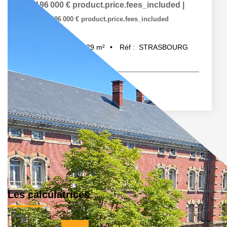
196 000 €
product.price.fees_included
|
196 000 €
product.price.fees_included
29
m²
Réf :
STRASBOURG
1
pièce(s)
Les calculatrices