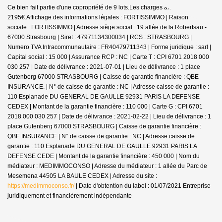
Ce bien fait partie d'une copropriété de 9 lots.Les charges annuelles sont de
2195€.
Affichage des informations légales : FORTISSIMMO | Raison
sociale : FORTISSIMMO | Adresse siège social : 19 allée de la Robertsau -
67000 Strasbourg | Siret : 47971134300034 | RCS : STRASBOURG |
Numero TVA Intracommunautaire : FR40479711343 | Forme juridique : sarl |
Capital social : 15 000 | Assurance RCP : NC |
Carte T : CPI 6701 2018 000
030 257 | Date de délivrance : 2021-07-01 | Lieu de délivrance : 1 place
Gutenberg 67000 STRASBOURG | Caisse de garantie financière : QBE
INSURANCE. | N° de caisse de garantie : NC | Adresse caisse de garantie :
110 Esplanade DU GENERAL DE GAULLE 92931 PARIS LA DEFENSE
CEDEX | Montant de la garantie financière : 110 000 | Carte G : CPI 6701
2018 000 030 257 | Date de délivrance : 2021-02-22 | Lieu de délivrance : 1
place Gutenberg 67000 STRASBOURG | Caisse de garantie financière :
QBE INSURANCE | N° de caisse de garantie : NC | Adresse caisse de
garantie : 110 Esplanade DU GENERAL DE GAULLE 92931 PARIS LA
DEFENSE CEDE | Montant de la garantie financière : 450 000 | Nom du
médiateur : MEDIMMOCONSO | Adresse du médiateur : 1 allée du Parc de
Mesemena 44505 LA BAULE CEDEX | Adresse du site :
https://medimmoconso.fr/
| Date d'obtention du label : 01/07/2021
Entreprise
juridiquement et financièrement indépendante