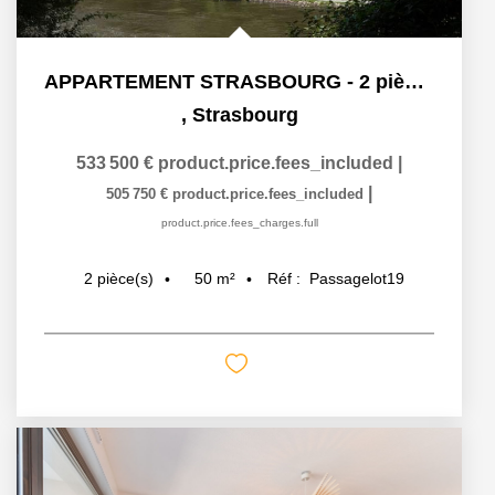
APPARTEMENT STRASBOURG - 2 pièces 50 m²
,
Strasbourg
533 500 €
product.price.fees_included
|
|
505 750 €
product.price.fees_included
product.price.fees_charges.full
50
m²
Réf :
Passagelot19
2
pièce(s)