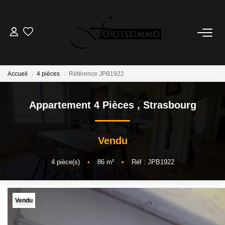
VENTES
Tous Nos Biens
Accueil
4 pièces
Référence JPB1922
Ancien
Appartement 4 Pièces
,
Strasbourg
Neuf
Vendu
LOCATIONS
4
pièce(s)
•
86
m²
•
Réf : JPB1922
GESTION
ESTIMATION
Vendu