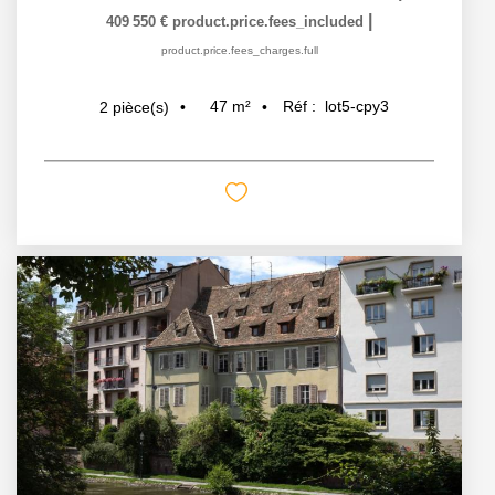
|
409 550 €
product.price.fees_included
product.price.fees_charges.full
47
m²
Réf :
lot5-cpy3
2
pièce(s)