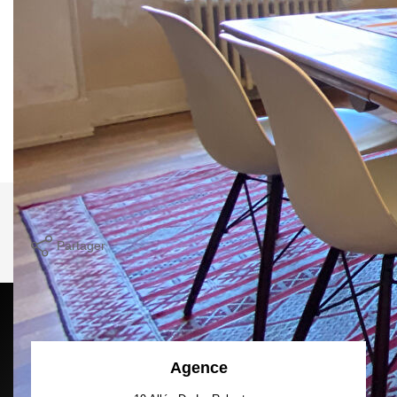
balcon, SDB avec WC) situé dans un immeuble du début
du 19ème siècle.
Appartement traversant avec cachet.
Cuisine et SDB déjà rénovés. Travaux à prévoir.
Chauffage collectif inclu dans les charges.
Votre contact M. BECKER 06.30.01.67.75
Nos honoraires
Nous contacter
Imprimer
Partager
Calculer mon budget
Agence