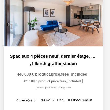
Spacieux 4 pièces neuf, dernier étage, terrasse 30m2
,
Illkirch graffenstaden
446 000 €
product.price.fees_included
|
|
421 900 €
product.price.fees_included
product.price.fees_charges.full
93
m²
Réf :
HELIlot218-neuf
4
pièce(s)