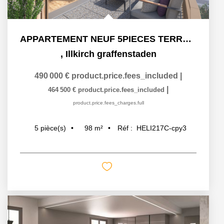
APPARTEMENT NEUF 5PIECES TERRASSE ILLKIRCH GRAFFENSTADEN
,
Illkirch graffenstaden
490 000 €
product.price.fees_included
|
|
464 500 €
product.price.fees_included
product.price.fees_charges.full
98
m²
Réf :
HELI217C-cpy3
5
pièce(s)