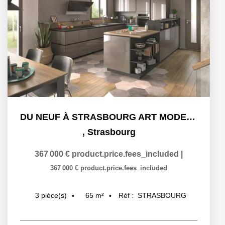
DU NEUF À STRASBOURG ART MODERNE - GARE
,
Strasbourg
367 000 €
product.price.fees_included
|
367 000 €
product.price.fees_included
65
m²
Réf :
STRASBOURG
3
pièce(s)