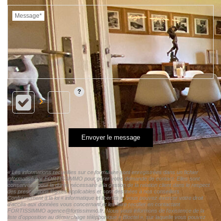
Message*
Envoyer le message
« Les informations recueillies sur ce formulaire sont enregistrées dans un fichier
informatisé par FORTISSIMMO pour gérer votre demande de contact. Elles sont
conservées pour la durée nécessaire à la gestion de la relation client dans le respect
des prescriptions légales applicables et sont destinées à nos conseillers
Conformément à la loi « informatique et libertés », vous pouvez exercer votre droit
d'accès aux données vous concernant et les faire rectifier en contactant
FORTISSIMMO agence@fortissimmo.fr. Nous vous informons de l'existence de la
liste d'opposition au démarchage téléphonique « Bloctel », sur laquelle vous pouvez