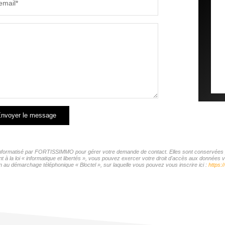
email*
nvoyer le message
r informatisé par FORTISSIMMO pour gérer votre demande de contact. Elles sont conservées pou
t à la loi « informatique et libertés », vous pouvez exercer votre droit d'accès aux donnée
n au démarchage téléphonique « Bloctel », sur laquelle vous pouvez vous inscrire ici :
https:/