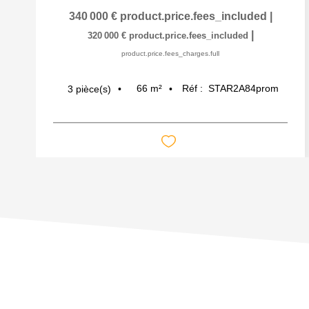
340 000 €
product.price.fees_included
|
|
320 000 €
product.price.fees_included
product.price.fees_charges.full
66
m²
Réf :
STAR2A84prom
3
pièce(s)