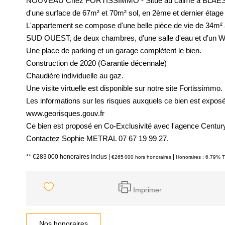
NOUVEAU Chez FORTISSIMMO - Situé au calme à BLAESHEI
d'une surface de 67m² et 70m² sol, en 2ème et dernier étag
L'appartement se compose d'une belle pièce de vie de 34m² 
SUD OUEST, de deux chambres, d'une salle d'eau et d'un 
Une place de parking et un garage complètent le bien.
Construction de 2020 (Garantie décennale)
Chaudière individuelle au gaz.
Une visite virtuelle est disponible sur notre site Fortissimmo.
Les informations sur les risques auxquels ce bien est exposé 
www.georisques.gouv.fr
Ce bien est proposé en Co-Exclusivité avec l'agence Century
Contactez Sophie METRAL 07 67 19 99 27.
** €283 000
honoraires inclus
|
|
€265 000
hors honoraires
Honoraires : 6.79% T
Imprimer
Nos honoraires