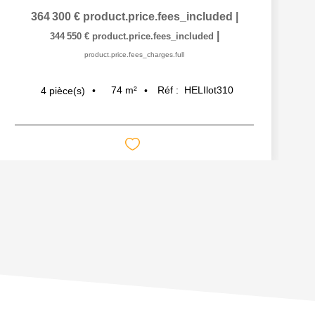
364 300 €
product.price.fees_included
|
|
344 550 €
product.price.fees_included
product.price.fees_charges.full
74
m²
Réf :
HELIlot310
4
pièce(s)