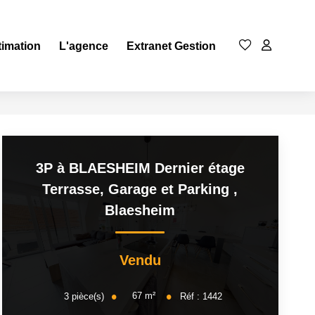
timation
L'agence
Extranet Gestion
3P à BLAESHEIM Dernier étage
Terrasse, Garage et Parking
,
Blaesheim
Vendu
67
m²
3
pièce(s)
Réf :
1442