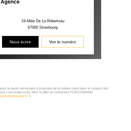
Agence
19 Allée De La Robertsau
67000
Strasbourg
Nous écrire
Voir le numéro
r la durée nécessaire à la gestion de la relation client dans le respect des
s vous concernant et les faire rectifier en contactant FORTISSIMMO
/www.bloctel.gouv.fr/
»