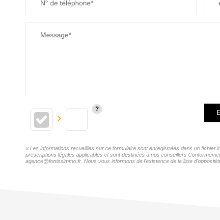
N° de téléphone*
Message*
E
« Les informations recueillies sur ce formulaire sont enregistrées dans un fichie
prescriptions légales applicables et sont destinées à nos conseillers Conformémen
agence@fortissimmo.fr. Nous vous informons de l'existence de la liste d'oppositio