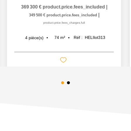
369 300 €
product.price.fees_included
|
|
349 500 €
product.price.fees_included
product.price.fees_charges.full
74
m²
Réf :
HELIlot313
4
pièce(s)