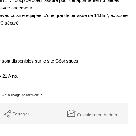
M, coup de coeur assuré pour cet appartement 3 pièces
e avec ascenseur.
avec cuisine équipée, d'une grande terrasse de 14.8m², exposée
WC séparé.
sont disponibles sur le site Géorisques :
 21 Alno.
TC à la charge de l'acquéreur
Partager
Calculer mon budget