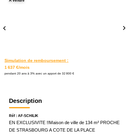
A vendre
L'AGENCE
Notre Agence
Notre Équipe
Nos Actualités
Contact
Simulation de remboursement :
1 637 €/mois
EXTRANET GESTION
pendant 20 ans à 3% avec un apport de 32 800 €
Description
Réf : AF-SCHILIK
EN EXCLUSIVITE !!Maison de ville de 134 m² PROCHE
DE STRASBOURG A COTE DE LA PLACE