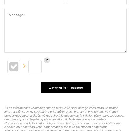
Message*
Envoyer le message
« Les informations recueillies sur ce formulaire sont enregistrées dans un fichier
informatisé par FORTISSIMMO pour gérer votre demande de contact. Elles sont
conservées pour la durée nécessaire à la gestion de la relation client dans le respect
des prescriptions légales applicables et sont destinées à nos conseillers
Conformément à la loi « informatique et libertés », vous pouvez exercer votre droit
d'accès aux données vous concernant et les faire rectifier en contactant
FORTISSIMMO agence@fortissimmo.fr. Nous vous informons de l'existence de la