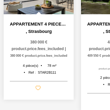
APPARTEMENT 4 PIECES - PROGRAMME QUARTIER DU DANUBE A...
,
Strasbourg
,
S
380 000 €
4
product.price.fees_included
|
product.pr
380 000 €
product.price.fees_included
409 550 €
prod
78
m²
4
pièce(s)
product.pr
Réf :
STAR2B111
2
pièc
R