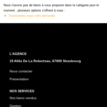
L'AGENCE
Nous n'avons pas de biens à vous proposer dans la catégorie pour le
moment , plusieurs options s'offrent à vous :
Transmettez-nous votre demande
Notre Agence
Notre Équipe
Nos Actualités
Contact
L'AGENCE
EXTRANET GESTION
19 Allée De La Robertsau, 67000 Strasbourg
Nous contacter
Présentation
NOS SERVICES
Nos biens vendus
Gestion