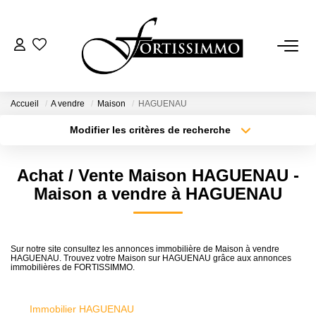
VENTES
Tous Nos Biens
Accueil
A vendre
Maison
HAGUENAU
Ancien
Modifier les critères de recherche
Type de transaction
Localisation
Neuf
Acheter
Localisation
Achat / Vente Maison HAGUENAU -
Type de bien
Sélectionnez...
Surface min
Maison a vendre à HAGUENAU
LOCATIONS
Plus de critères
Budget max
GESTION
Sur notre site consultez les annonces immobilière de Maison à vendre
HAGUENAU. Trouvez votre Maison sur HAGUENAU grâce aux annonces
Créer une alerte
immobilières de FORTISSIMMO.
ESTIMATION
Immobilier HAGUENAU